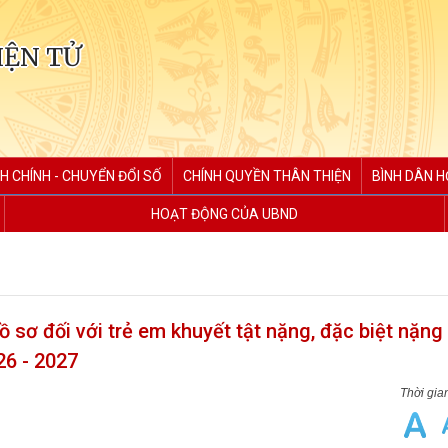
IỆN TỬ
H CHÍNH - CHUYỂN ĐỔI SỐ
CHÍNH QUYỀN THÂN THIỆN
BÌNH DÂN H
HOẠT ĐỘNG CỦA UBND
ồ sơ đối với trẻ em khuyết tật nặng, đặc biệt nặng
26 - 2027