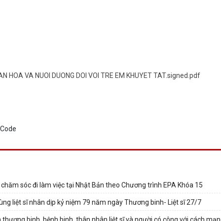
N HOA VA NUOI DUONG DOI VOI TRE EM KHUYET TAT.signed.pdf
 chăm sóc đi làm việc tại Nhật Bản theo Chương trình EPA Khóa 15
ùng liệt sĩ nhân dịp kỷ niệm 79 năm ngày Thương binh- Liệt sĩ 27/7
thương binh, bệnh binh, thân nhân liệt sĩ và người có công với cách mạ