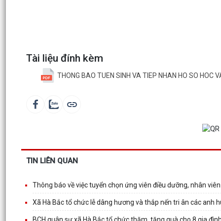
Tài liệu đính kèm
THONG BAO TUEN SINH VA TIEP NHAN HO SO HOC VA
TIN LIÊN QUAN
Thông báo về việc tuyển chọn ứng viên điều dưỡng, nhân viên
Xã Hà Bắc tổ chức lễ dâng hương và thắp nến tri ân các anh h
BCH quân sự xã Hà Bắc tổ chức thăm, tặng quà cho 8 gia đình 