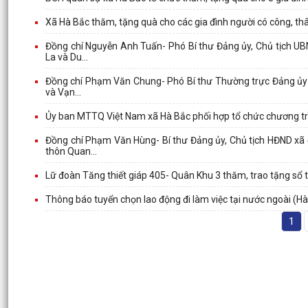
Xã Hà Bắc thăm, tặng quà cho các gia đình người có công, thâ
Đồng chí Nguyễn Anh Tuấn- Phó Bí thư Đảng ủy, Chủ tịch UBN
La và Du...
Đồng chí Phạm Văn Chung- Phó Bí thư Thường trực Đảng ủy xã
và Vạn...
Ủy ban MTTQ Việt Nam xã Hà Bắc phối hợp tổ chức chương trì
Đồng chí Phạm Văn Hùng- Bí thư Đảng ủy, Chủ tịch HĐND xã
thôn Quan...
Lữ đoàn Tăng thiết giáp 405- Quân Khu 3 thăm, trao tặng sổ t
Thông báo tuyển chọn lao động đi làm việc tại nước ngoài (H
1