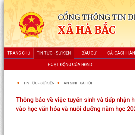
CỔNG THÔNG TIN Đ
XÃ HÀ BẮC
TRANG CHỦ
TIN TỨC - SỰ KIỆN
BẦU CỬ
CẢI CÁCH HÀN
HOẠT ĐỘNG CỦA HĐND
TIN TỨC - SỰ KIỆN
AN SINH XÃ HỘI
Thông báo về việc tuyển sinh và tiếp nhận h
vào học văn hóa và nuôi dưỡng năm học 20