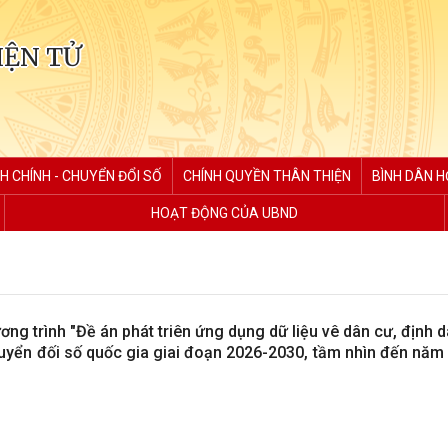
IỆN TỬ
H CHÍNH - CHUYỂN ĐỔI SỐ
CHÍNH QUYỀN THÂN THIỆN
BÌNH DÂN H
HOẠT ĐỘNG CỦA UBND
ng trình "Đề án phát triên ứng dụng dữ liệu vê dân cư, định 
uyển đối số quốc gia giai đoạn 2026-2030, tầm nhìn đến năm 