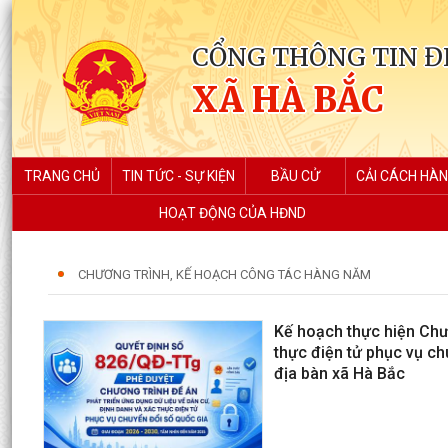
CỔNG THÔNG TIN Đ
XÃ HÀ BẮC
TRANG CHỦ
TIN TỨC - SỰ KIỆN
BẦU CỬ
CẢI CÁCH HÀN
HOẠT ĐỘNG CỦA HĐND
CHƯƠNG TRÌNH, KẾ HOẠCH CÔNG TÁC HÀNG NĂM
Kế hoạch thực hiện Chươ
thực điện tử phục vụ ch
địa bàn xã Hà Bắc