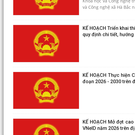
Khoa học và Công nghệ t
và Công nghệ xã Hà Bắc 
KẾ HOẠCH Triển khai thi
quy định chi tiết, hướng
KẾ HOẠCH Thực hiện Chư
đoạn 2026 - 2030 trên đ
KẾ HOẠCH Mở đợt cao đi
VNeID năm 2026 trên đị