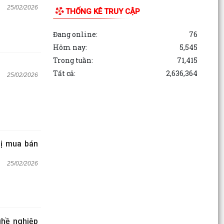
25/02/2026
THỐNG KÊ TRUY CẬP
Đang online:
76
Hôm nay:
5,545
Trong tuần:
71,415
Tất cả:
2,636,364
25/02/2026
bị mua bán
25/02/2026
hề nghiệp