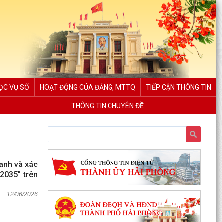
ỌC VỤ SỐ
HOẠT ĐỘNG CỦA ĐẢNG, MTTQ
TIẾP CẬN THÔNG TIN
THÔNG TIN CHUYÊN ĐỀ
danh và xác
2035" trên
12/06/2026