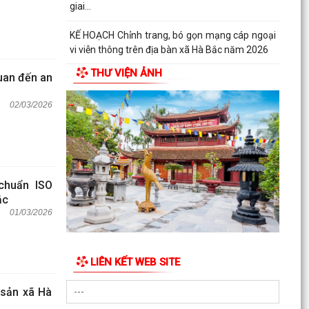
giai...
KẾ HOẠCH Chỉnh trang, bó gọn mạng cáp ngoại
vi viễn thông trên địa bàn xã Hà Bắc năm 2026
THƯ VIỆN ẢNH
quan đến an
KẾ HOẠCH Tiếp tục thực hiện Quyết định số
1163/QĐ-TTg ngày 13/7/2021 của Thủ tướng
02/03/2026
Chính phủ về...
 chuẩn ISO
ắc
01/03/2026
LIÊN KẾT WEB SITE
 sản xã Hà