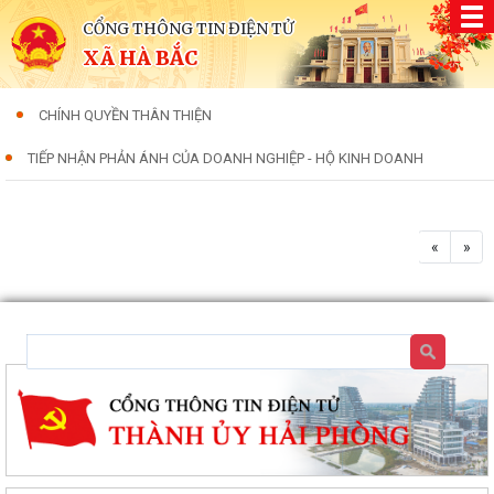
CỔNG THÔNG TIN ĐIỆN TỬ
XÃ HÀ BẮC
CHÍNH QUYỀN THÂN THIỆN
TIẾP NHẬN PHẢN ÁNH CỦA DOANH NGHIỆP - HỘ KINH DOANH
«
»