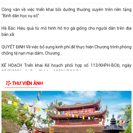
Công văn về việc triển khai bồi dưỡng thường xuyên trên nền tảng
"Bình dân học vụ số"
Hà Bắc: Hiệu quả từ mô hình hỗ trợ gà giống cho người dân trên địa
bàn xã
QUYẾT ĐỊNH Về việc bổ sung kinh phí để thực hiện Chương trình phòng
chống tệ nạn mại dâm, Chương...
KẾ HOẠCH Triển khai Kế hoạch phối hợp số 113/KHPH-BCĐ, ngày
30/7/2026 của Ban Chỉ đạo 10296/BCA Bộ...
THƯ VIỆN ẢNH