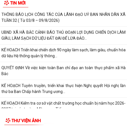
TIN MỚI
THÔNG BÁO LỊCH CÔNG TÁC CỦA LÃNH ĐẠO UỶ BAN NHÂN DÂN XÃ
TUẦN 32 ( Từ 03/8 – 09/8/2026)
UBND XÃ HÀ BẮC CẢNH BÁO THỦ ĐOẠN LỢI DỤNG CHIẾN DỊCH LÀM
GIÀU, LÀM SẠCH DỮ LIỆU ĐẤT ĐAI ĐỂ LỪA ĐẢO...
KẾ HOẠCH Triển khai chiến dịch 90 ngày làm sạch, làm giàu, chuẩn hóa
dữ liệu Hệ thống quản lý thông...
QUYẾT ĐỊNH Về việc kiện toàn Ban chỉ đạo an toàn thực phẩm xã Hà
Bắc
KẾ HOẠCH Tuyên truyền, triển khai thực hiện Nghị quyết Hội nghị lần
thứ ba Ban Chấp hành Trung ương...
KẾ HOẠCH Kiểm tra cơ sở vật chất trường học chuẩn bị năm học 2026-
2027 tại các trường Mầm non, Tiểu...
THƯ VIỆN ẢNH