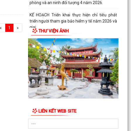
phòng và an ninh đối tượng 4 năm 2026.
KẾ HOẠCH Triển khai thực hiện chỉ tiêu phát
triển người tham gia bảo hiểm y tế năm 2026 và
giai...
«
1
»
THƯ VIỆN ẢNH
KẾ HOẠCH Chỉnh trang, bó gọn mạng cáp ngoại
vi viễn thông trên địa bàn xã Hà Bắc năm 2026
LIÊN KẾT WEB SITE