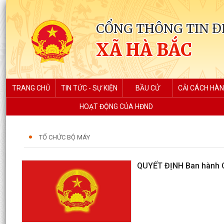
CỔNG THÔNG TIN Đ
XÃ HÀ BẮC
TRANG CHỦ
TIN TỨC - SỰ KIỆN
BẦU CỬ
CẢI CÁCH HÀN
HOẠT ĐỘNG CỦA HĐND
TỔ CHỨC BỘ MÁY
QUYẾT ĐỊNH Ban hành Qu