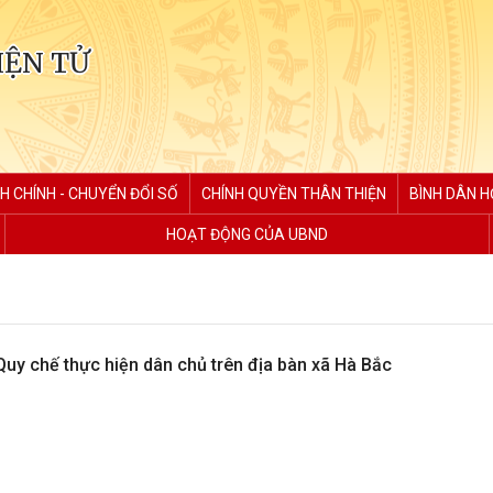
IỆN TỬ
H CHÍNH - CHUYỂN ĐỔI SỐ
CHÍNH QUYỀN THÂN THIỆN
BÌNH DÂN H
HOẠT ĐỘNG CỦA UBND
y chế thực hiện dân chủ trên địa bàn xã Hà Bắc