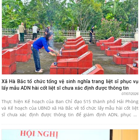
Xã Hà Bắc tổ chức tổng vệ sinh nghĩa trang liệt sĩ phục vụ
lấy mẫu ADN hài cốt liệt sĩ chưa xác định được thông tin
07/07/2026
Thực hiện Kế hoạch của Ban Chỉ đạo 515 thành phố Hải Phòng
và Kế hoạch của UBND xã Hà Bắc về tổ chức lấy mẫu hài cốt liệt
sĩ chưa xác định được thông tin để giám định ADN, phục vụ
"Chiến dịch 500 ngày đêm đẩy mạnh thực hiện tìm kiếm, quy tập
và xác định danh tính hài cốt liệt sĩ. Sáng ngày 7/7/2026, Đoàn
thanh niên xã Hà Bắc đã phối hợp với các đoàn thể chính trị xã