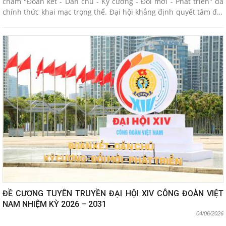
châm "Đoàn kết - Dân chủ - Kỷ cương - Đổi mới - Phát triển" đã
chính thức khai mạc trọng thể. Đại hội khẳng định quyết tâm đặt
nhiệm vụ đại diện, chăm lo và bảo vệ quyền lợi hợp pháp của
người lao động làm ưu tiên hàng đầu trong chỉ đạo và phân bổ
nguồn lực của toàn hệ thống trong nhiệm kỳ mới.
ĐỀ CƯƠNG TUYÊN TRUYỀN ĐẠI HỘI XIV CÔNG ĐOÀN VIỆT
NAM NHIỆM KỲ 2026 – 2031
04/06/2026