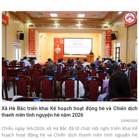
sức mùa thi tại trường THPT Hà Bắc, đồng hành cùng các thí sinh
tại Hội đồng thi tốt nghiệp THPT năm 2026
Xã Hà Bắc triển khai Kế hoạch hoạt động hè và Chiến dịch
thanh niên tình nguyện hè năm 2026
10/06/2026
Chiều ngày 9/6/2026, xã Hà Bắc đã tổ chức Hội nghị triển khai Kế
hoạch hoạt động hè và Chiến dịch thanh niên tình nguyện hè