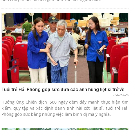
Tuổi trẻ Hải Phòng góp sức đưa các anh hùng liệt sĩ trở về
16/07/2026
Hưởng ứng Chiến dịch '500 ngày đêm đẩy mạnh thực hiện tìm
kiếm, quy tập và xác định danh tính hài cốt liệt sĩ', tuổi trẻ Hải
Phòng góp sức bằng những việc làm bình dị mà ý nghĩa.