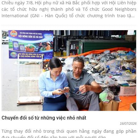
Chiều ngày 7/8, Hội phụ nữ xã Hà Bắc phối hợp với Hội Liên hiệp
các tổ chức hữu nghị thành phố và Tổ chức Good Neighbors
International (GNI - Hàn Quốc) tổ chức chương trình trao tặng
hàng viện trợ từ thương hiệu ShinWon cho hội viên phụ nữ trên
địa bàn.
Chuyển đổi số từ những việc nhỏ nhất
16/07/2026
Từng thay đổi nhỏ trong thói quen hằng ngày đang góp phần
đưa chuyển đổi số đến gần hơn với mỗi người dân.