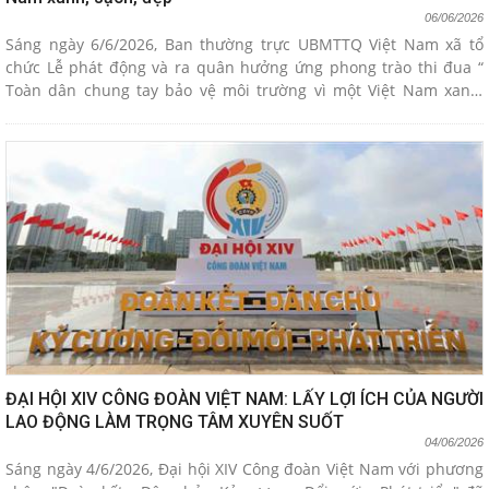
06/06/2026
Sáng ngày 6/6/2026, Ban thường trực UBMTTQ Việt Nam xã tổ
chức Lễ phát động và ra quân hưởng ứng phong trào thi đua “
Toàn dân chung tay bảo vệ môi trường vì một Việt Nam xanh,
sạch, đẹp” với sự tham gia của đông đảo cán bộ, đảng viên, đoàn
viên, hội viên và nhân dân..
ĐẠI HỘI XIV CÔNG ĐOÀN VIỆT NAM: LẤY LỢI ÍCH CỦA NGƯỜI
LAO ĐỘNG LÀM TRỌNG TÂM XUYÊN SUỐT
04/06/2026
Sáng ngày 4/6/2026, Đại hội XIV Công đoàn Việt Nam với phương