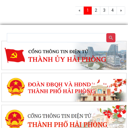
đạo Hội nghị có đồng chí Vũ Việt Anh-Phó Chủ tịch Ủy ban MTTQ
Việt Nam thành phố phụ trách công tác Mặt trận xã Hà Bắc, đồng
«
1
2
3
4
»
chí Phạm Văn Chung- Phó Bí thư Thường trực Đảng ủy.