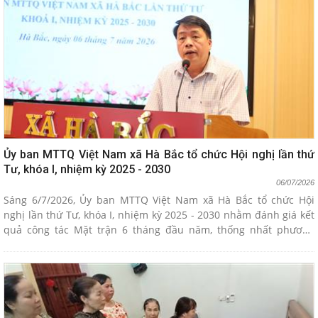
hội và đoàn trường THPT Hà Bắc tổ chức ra quân dọn vệ sinh,
chỉnh quan cảnh quan Nghĩa trang liệt sĩ Cẩm Chế và nghĩa
trang liệt sĩ Việt Hồng.
Ủy ban MTTQ Việt Nam xã Hà Bắc tổ chức Hội nghị lần thứ
Tư, khóa I, nhiệm kỳ 2025 - 2030
06/07/2026
Sáng 6/7/2026, Ủy ban MTTQ Việt Nam xã Hà Bắc tổ chức Hội
nghị lần thứ Tư, khóa I, nhiệm kỳ 2025 - 2030 nhằm đánh giá kết
quả công tác Mặt trận 6 tháng đầu năm, thống nhất phương
hướng, nhiệm vụ trọng tâm 6 tháng cuối năm 2026 và công bố
các quyết định thành lập Ban công tác mặt trận các thôn mới
sau sáp nhập. Dự hội nghị có đồng chí Phạm Văn Chung- Phó Bí
thư Thường trực Đảng ủy, cùng các đồng chí ủy viên Ban thường
vụ Đảng ủy; Thường trực HĐND và lãnh đạo UBND; Thường trực