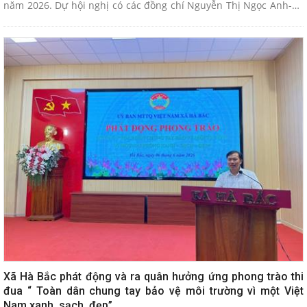
năm 2026. Dự hội nghị có các đồng chí Nguyễn Thị Ngọc Anh-Ủy
viên BCH Thành đoàn, Chuyên viên Ban công tác Đoàn và Thanh
thiếu nhi cơ quan Ủy ban MTTQ Việt Nam thành phố, đồng chí
Phạm Văn Chung- Phó Bí thư Thường trực Đảng ủy, Nguyễn Anh
Tuấn- Phó Bí thư, Chủ tịch UBND xã; Phạm Đức Tiến- Ủy viên BTV,
Phó Chủ tịch UBND xã, Trưởng Ban chỉ đạo hoạt động hè.
Xã Hà Bắc phát động và ra quân hưởng ứng phong trào thi
đua “ Toàn dân chung tay bảo vệ môi trường vì một Việt
Nam xanh, sạch, đẹp”