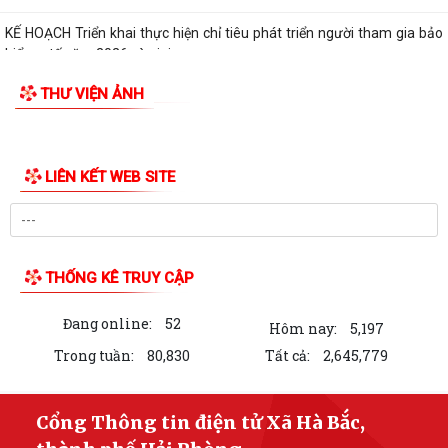
KẾ HOẠCH Triển khai thực hiện chỉ tiêu phát triển người tham gia bảo
hiểm y tế năm 2026 và giai...
THƯ VIỆN ẢNH