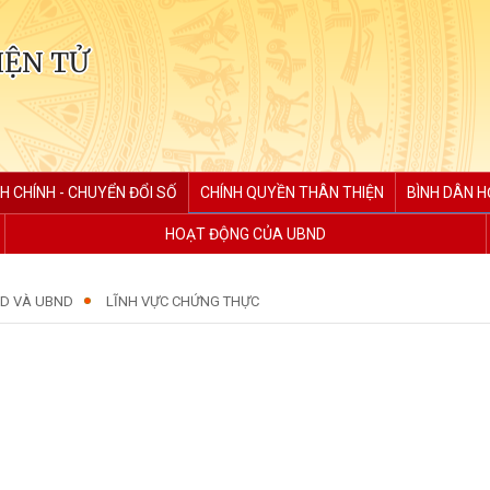
IỆN TỬ
H CHÍNH - CHUYỂN ĐỔI SỐ
CHÍNH QUYỀN THÂN THIỆN
BÌNH DÂN H
HOẠT ĐỘNG CỦA UBND
D VÀ UBND
LĨNH VỰC CHỨNG THỰC