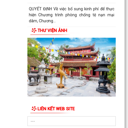
QUYẾT ĐỊNH Về việc bổ sung kinh phí để thực
hiện Chương trình phòng chống tệ nạn mại
dâm, Chương...
THƯ VIỆN ẢNH
KẾ HOẠCH Triển khai Kế hoạch phối hợp số
113/KHPH-BCĐ, ngày 30/7/2026 của Ban Chỉ
đạo 10296/BCA Bộ...
LIÊN KẾT WEB SITE