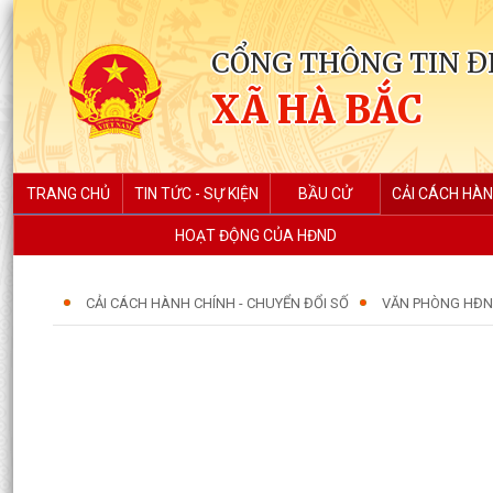
CỔNG THÔNG TIN Đ
XÃ HÀ BẮC
TRANG CHỦ
TIN TỨC - SỰ KIỆN
BẦU CỬ
CẢI CÁCH HÀN
HOẠT ĐỘNG CỦA HĐND
CẢI CÁCH HÀNH CHÍNH - CHUYỂN ĐỔI SỐ
VĂN PHÒNG HĐN