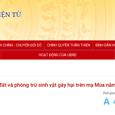
IỆN TỬ
H CHÍNH - CHUYỂN ĐỔI SỐ
CHÍNH QUYỀN THÂN THIỆN
BÌNH DÂN H
HOẠT ĐỘNG CỦA UBND
đất và phòng trừ sinh vật gây hại trên mạ Mùa nă