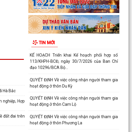
Hà Bắc: Hiệu quả từ mô hình hỗ trợ gà giống cho
người dân trên địa bàn xã
QUYẾT ĐỊNH Về việc bổ sung kinh phí để thực
hiện Chương trình phòng chống tệ nạn mại
TIN MỚI
dâm, Chương...
KẾ HOẠCH Triển khai Kế hoạch phối hợp số
113/KHPH-BCĐ, ngày 30/7/2026 của Ban Chỉ
đạo 10296/BCA Bộ...
QUYẾT ĐỊNH Về việc công nhận người tham gia
hoạt động ở thôn Du Kỳ
xã Hà Bắc
QUYẾT ĐỊNH Về việc công nhận người tham gia
h nghiệp, Hợp
hoạt động ở thôn Cam Lộ
 đất đai trên
QUYẾT ĐỊNH Về việc công nhận người tham gia
hoạt động ở thôn Phương La