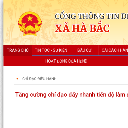
CỔNG THÔNG TIN Đ
XÃ HÀ BẮC
TRANG CHỦ
TIN TỨC - SỰ KIỆN
BẦU CỬ
CẢI CÁCH HÀN
HOẠT ĐỘNG CỦA HĐND
CHỈ ĐẠO ĐIỀU HÀNH
Tăng cường chỉ đạo đẩy nhanh tiến độ làm 