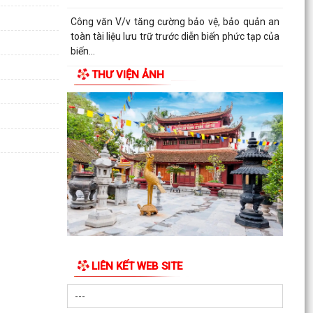
Công văn V/v tăng cường bảo vệ, bảo quản an
toàn tài liệu lưu trữ trước diễn biến phức tạp của
biến...
THƯ VIỆN ẢNH
KẾ HOẠCH Tăng cường thực thi hiệu quả Công
ước về quyền của người khuyết tật và các
khuyến nghị phù...
QUYẾT ĐỊNH Cho thôi giữ chức danh Chủ tịch
Hội Người cao tuổi xã Hà Bắc nhiệm kỳ 2026 -
2031
QUYẾT ĐỊNH Công nhận chức danh Chủ tịch Hội
Người cao tuổi xã Hà Bắc nhiệm kỳ 2026 - 2031
THÔNG BÁO KẾT LUẬN CỦA BAN THƯỜNG VỤ
THÀNH ỦY về phương án, kế hoạch sắp xếp các
LIÊN KẾT WEB SITE
cơ sở giáo dục mầm...
QUYẾT ĐỊNH Về việc công nhận người tham gia