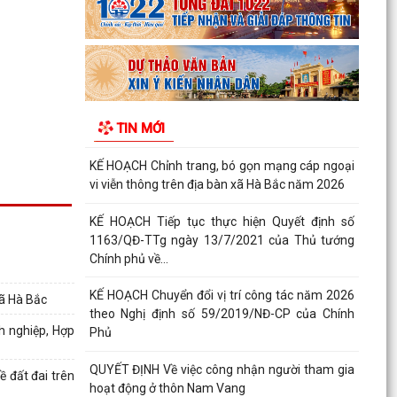
Xã Hà Bắc: Bế mạc lớp bồi dưỡng kiến thức quốc
phòng và an ninh đối tượng 4 năm 2026.
KẾ HOẠCH Triển khai thực hiện chỉ tiêu phát
triển người tham gia bảo hiểm y tế năm 2026 và
TIN MỚI
giai...
KẾ HOẠCH Chỉnh trang, bó gọn mạng cáp ngoại
vi viễn thông trên địa bàn xã Hà Bắc năm 2026
KẾ HOẠCH Tiếp tục thực hiện Quyết định số
1163/QĐ-TTg ngày 13/7/2021 của Thủ tướng
Chính phủ về...
KẾ HOẠCH Chuyển đổi vị trí công tác năm 2026
xã Hà Bắc
theo Nghị định số 59/2019/NĐ-CP của Chính
h nghiệp, Hợp
Phủ
QUYẾT ĐỊNH Về việc công nhận người tham gia
 đất đai trên
hoạt động ở thôn Nam Vang