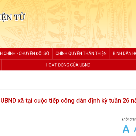
IỆN TỬ
H CHÍNH - CHUYỂN ĐỔI SỐ
CHÍNH QUYỀN THÂN THIỆN
BÌNH DÂN H
HOẠT ĐỘNG CỦA UBND
UBND xã tại cuộc tiếp công dân định kỳ tuần 26 