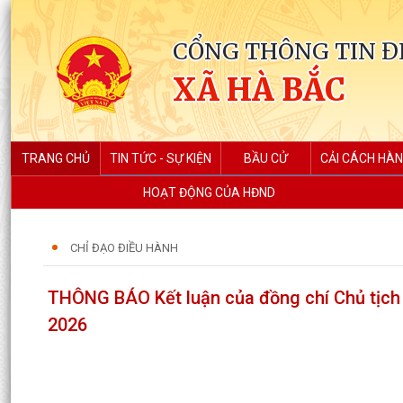
CỔNG THÔNG TIN Đ
XÃ HÀ BẮC
TRANG CHỦ
TIN TỨC - SỰ KIỆN
BẦU CỬ
CẢI CÁCH HÀN
HOẠT ĐỘNG CỦA HĐND
CHỈ ĐẠO ĐIỀU HÀNH
THÔNG BÁO Kết luận của đồng chí Chủ tịch 
2026