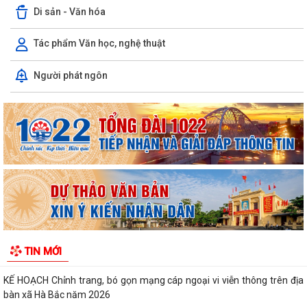
Di sản - Văn hóa
Tác phẩm Văn học, nghệ thuật
Xã Hà Bắc: Tuyên truyền, vận động các hộ gia đình chấp hành kiểm
Người phát ngôn
đếm bắt buộc để giải phóng mặt...
Hội phụ nữ xã Hà Bắc tổ chức trao quà của tổ chức GNI Hàn Quốc cho
hội viên phụ nữ trên địa bàn
Ban chỉ huy quân sự xã Hà Bắc tiếp nhận đơn xung phong tình nguyện
nhập ngũ năm 2027 của 4 công dân
Xã Hà Bắc: Bế mạc lớp bồi dưỡng kiến thức quốc phòng và an ninh đối
tượng 4 năm 2026.
KẾ HOẠCH Triển khai thực hiện chỉ tiêu phát triển người tham gia bảo
TIN MỚI
hiểm y tế năm 2026 và giai...
KẾ HOẠCH Chỉnh trang, bó gọn mạng cáp ngoại vi viễn thông trên địa
bàn xã Hà Bắc năm 2026