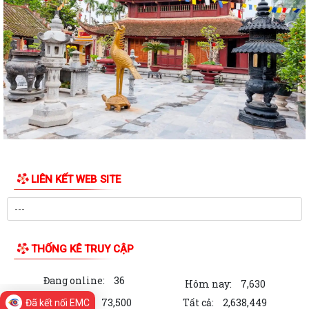
THÔNG BÁO KẾT LUẬN CỦA BAN THƯỜNG VỤ THÀNH ỦY về phương
án, kế hoạch sắp xếp các cơ sở giáo dục mầm...
QUYẾT ĐỊNH Về việc công nhận người tham gia hoạt động ở thôn Cổ
Chẩm 1
QUYẾT ĐỊNH Về việc công nhận người tham gia hoạt động ở thôn Cổ
Chẩm 2
TỜ TRÌNH Về việc bổ nhiệm và xếp lương đối với viên chức trúng tuyển
kỳ xét thăng hạng chức danh...
LIÊN KẾT WEB SITE
TỜ TRÌNH V/v xin ý kiến về Báo cáo Tổng kết năm học 2025 - 2026 và
Kế hoạch Tổ chức Hội nghị Tổng...
Công văn về việc triển khai bồi dưỡng thường xuyên trên nền tảng
"Bình dân học vụ số"
THỐNG KÊ TRUY CẬP
Hà Bắc: Hiệu quả từ mô hình hỗ trợ gà giống cho người dân trên địa
Đang online:
36
bàn xã
Hôm nay:
7,630
Trong tuần:
73,500
Tất cả:
2,638,449
Đã kết nối EMC