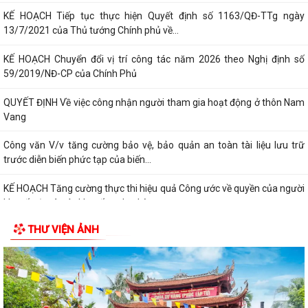
KẾ HOẠCH Tiếp tục thực hiện Quyết định số 1163/QĐ-TTg ngày
13/7/2021 của Thủ tướng Chính phủ về...
KẾ HOẠCH Chuyển đổi vị trí công tác năm 2026 theo Nghị định số
59/2019/NĐ-CP của Chính Phủ
QUYẾT ĐỊNH Về việc công nhận người tham gia hoạt động ở thôn Nam
Vang
Công văn V/v tăng cường bảo vệ, bảo quản an toàn tài liệu lưu trữ
trước diễn biến phức tạp của biến...
KẾ HOẠCH Tăng cường thực thi hiệu quả Công ước về quyền của người
khuyết tật và các khuyến nghị phù...
THƯ VIỆN ẢNH
QUYẾT ĐỊNH Cho thôi giữ chức danh Chủ tịch Hội Người cao tuổi xã Hà
Bắc nhiệm kỳ 2026 - 2031
QUYẾT ĐỊNH Công nhận chức danh Chủ tịch Hội Người cao tuổi xã Hà
Bắc nhiệm kỳ 2026 - 2031