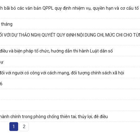
ịnh bãi bỏ các văn bản QPPL quy định nhiệm vụ, quyền hạn và cơ cấu tổ
g tháng
 ĐỐI VỚI DỰ THẢO NGHỊ QUYẾT QUY ĐỊNH NỘI DUNG CHI, MỨC CHI CHO T
điều và biện pháp tổ chức, hướng dẫn thi hành Luật dân số
sự
i với người có công với cách mạng, đối tượng chính sách xã hội
26
h chính trong phòng chống thiên tai; thủy lợi; đê điều
1
2