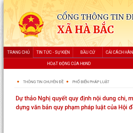
CỔNG THÔNG TIN Đ
XÃ HÀ BẮC
TRANG CHỦ
TIN TỨC - SỰ KIỆN
BẦU CỬ
CẢI CÁCH HÀN
HOẠT ĐỘNG CỦA HĐND
THÔNG TIN CHUYÊN ĐỀ
PHỔ BIẾN PHÁP LUẬT
Dự thảo Nghị quyết quy định nội dung chi, 
dựng văn bản quy phạm pháp luật của Hội đ