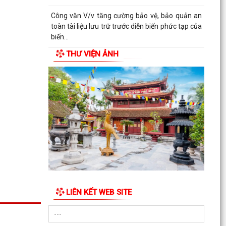
Công văn V/v tăng cường bảo vệ, bảo quản an
toàn tài liệu lưu trữ trước diễn biến phức tạp của
biến...
THƯ VIỆN ẢNH
KẾ HOẠCH Tăng cường thực thi hiệu quả Công
ước về quyền của người khuyết tật và các
khuyến nghị phù...
QUYẾT ĐỊNH Cho thôi giữ chức danh Chủ tịch
Hội Người cao tuổi xã Hà Bắc nhiệm kỳ 2026 -
2031
QUYẾT ĐỊNH Công nhận chức danh Chủ tịch Hội
Người cao tuổi xã Hà Bắc nhiệm kỳ 2026 - 2031
THÔNG BÁO KẾT LUẬN CỦA BAN THƯỜNG VỤ
THÀNH ỦY về phương án, kế hoạch sắp xếp các
LIÊN KẾT WEB SITE
cơ sở giáo dục mầm...
QUYẾT ĐỊNH Về việc công nhận người tham gia