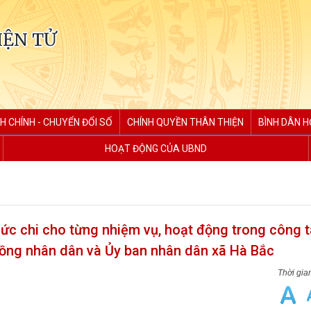
IỆN TỬ
H CHÍNH - CHUYỂN ĐỔI SỐ
CHÍNH QUYỀN THÂN THIỆN
BÌNH DÂN H
HOẠT ĐỘNG CỦA UBND
mức chi cho từng nhiệm vụ, hoạt động trong công 
ồng nhân dân và Ủy ban nhân dân xã Hà Bắc