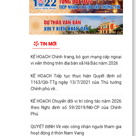
Xã Hà Bắc: Bế mạc lớp bồi dưỡng kiến thức quốc
phòng và an ninh đối tượng 4 năm 2026.
KẾ HOẠCH Triển khai thực hiện chỉ tiêu phát
triển người tham gia bảo hiểm y tế năm 2026 và
TIN MỚI
giai...
KẾ HOẠCH Chỉnh trang, bó gọn mạng cáp ngoại
vi viễn thông trên địa bàn xã Hà Bắc năm 2026
KẾ HOẠCH Tiếp tục thực hiện Quyết định số
1163/QĐ-TTg ngày 13/7/2021 của Thủ tướng
Chính phủ về...
KẾ HOẠCH Chuyển đổi vị trí công tác năm 2026
theo Nghị định số 59/2019/NĐ-CP của Chính
Phủ
QUYẾT ĐỊNH Về việc công nhận người tham gia
hoạt động ở thôn Nam Vang