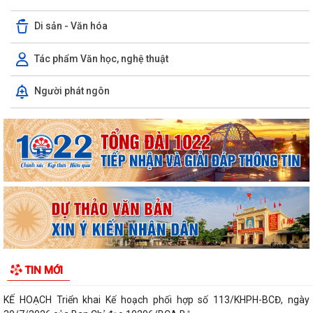
Di sản - Văn hóa
Tác phẩm Văn học, nghệ thuật
TỜ TRÌNH Về việc bổ nhiệm và xếp lương đối với viên chức trúng tuyển
Người phát ngôn
kỳ xét thăng hạng chức danh...
TỜ TRÌNH V/v xin ý kiến về Báo cáo Tổng kết năm học 2025 - 2026 và
Kế hoạch Tổ chức Hội nghị Tổng...
Công văn về việc triển khai bồi dưỡng thường xuyên trên nền tảng
"Bình dân học vụ số"
Hà Bắc: Hiệu quả từ mô hình hỗ trợ gà giống cho người dân trên địa
bàn xã
QUYẾT ĐỊNH Về việc bổ sung kinh phí để thực hiện Chương trình phòng
TIN MỚI
chống tệ nạn mại dâm, Chương...
KẾ HOẠCH Triển khai Kế hoạch phối hợp số 113/KHPH-BCĐ, ngày