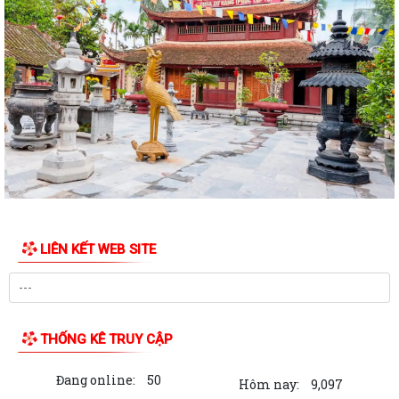
QUYẾT ĐỊNH Về việc công nhận người tham gia hoạt động ở thôn Bắc
QUYẾT ĐỊNH Về việc công nhận người tham gia hoạt động ở thôn
Quan Khê
Báo cáo tình hình phát triển kinh tế - xã hội tháng 7 và 7 tháng đầu
năm, nhiệm vụ trọng tâm tháng...
Thông báo về việc tuyển chọn ứng viên điều dưỡng, nhân viên chăm
sóc đi làm việc tại Nhật Bản theo...
Công an xã Hà Bắc tổ chức Hội nghị giao ban với lực lượng tham gia
bảo vệ an ninh trật tự cơ sở 7...
LIÊN KẾT WEB SITE
KẾ HOẠCH Triển khai thực hiện Quyết định số 973/QĐ-TTg ngày
01/6/2026 của Thủ tướng Chính phủ phê...
KẾ HOẠCH Triển khai thực hiện Nghị quyết số 87/NQ-CP ngày
THỐNG KÊ TRUY CẬP
05/4/2026 của Chính phủ ban hành Chương...
Đang online:
50
Quyết định Về việc phân công Lãnh đạo UBND thành phố theo dõi, chỉ
Hôm nay:
9,097