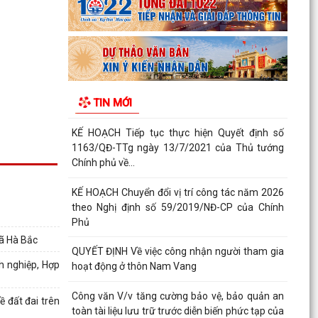
KẾ HOẠCH Triển khai thực hiện chỉ tiêu phát
triển người tham gia bảo hiểm y tế năm 2026 và
giai...
KẾ HOẠCH Chỉnh trang, bó gọn mạng cáp ngoại
TIN MỚI
vi viễn thông trên địa bàn xã Hà Bắc năm 2026
KẾ HOẠCH Tiếp tục thực hiện Quyết định số
1163/QĐ-TTg ngày 13/7/2021 của Thủ tướng
Chính phủ về...
KẾ HOẠCH Chuyển đổi vị trí công tác năm 2026
theo Nghị định số 59/2019/NĐ-CP của Chính
Phủ
xã Hà Bắc
QUYẾT ĐỊNH Về việc công nhận người tham gia
h nghiệp, Hợp
hoạt động ở thôn Nam Vang
Công văn V/v tăng cường bảo vệ, bảo quản an
 đất đai trên
toàn tài liệu lưu trữ trước diễn biến phức tạp của