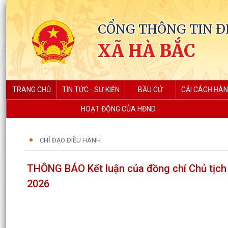
CỔNG THÔNG TIN Đ
XÃ HÀ BẮC
TRANG CHỦ
TIN TỨC - SỰ KIỆN
BẦU CỬ
CẢI CÁCH HÀN
HOẠT ĐỘNG CỦA HĐND
CHỈ ĐẠO ĐIỀU HÀNH
THÔNG BÁO Kết luận của đồng chí Chủ tịch 
2026