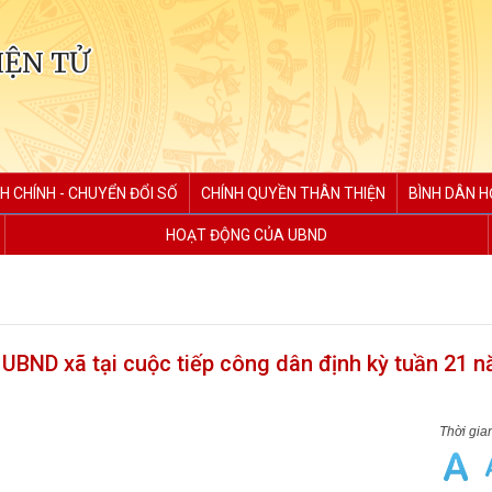
IỆN TỬ
H CHÍNH - CHUYỂN ĐỔI SỐ
CHÍNH QUYỀN THÂN THIỆN
BÌNH DÂN H
HOẠT ĐỘNG CỦA UBND
UBND xã tại cuộc tiếp công dân định kỳ tuần 21 