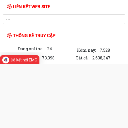
QUYẾT ĐỊNH Công nhận chức danh Chủ tịch Hội Người cao tuổi xã Hà
Bắc nhiệm kỳ 2026 - 2031
THÔNG BÁO KẾT LUẬN CỦA BAN THƯỜNG VỤ THÀNH ỦY về phương
án, kế hoạch sắp xếp các cơ sở giáo dục mầm...
QUYẾT ĐỊNH Về việc công nhận người tham gia hoạt động ở thôn Cổ
Chẩm 1
QUYẾT ĐỊNH Về việc công nhận người tham gia hoạt động ở thôn Cổ
Đã kết nối EMC
Chẩm 2
TỜ TRÌNH Về việc bổ nhiệm và xếp lương đối với viên chức trúng tuyển
kỳ xét thăng hạng chức danh...
LIÊN KẾT WEB SITE
TỜ TRÌNH V/v xin ý kiến về Báo cáo Tổng kết năm học 2025 - 2026 và
Kế hoạch Tổ chức Hội nghị Tổng...
Công văn về việc triển khai bồi dưỡng thường xuyên trên nền tảng
"Bình dân học vụ số"
THỐNG KÊ TRUY CẬP
Hà Bắc: Hiệu quả từ mô hình hỗ trợ gà giống cho người dân trên địa