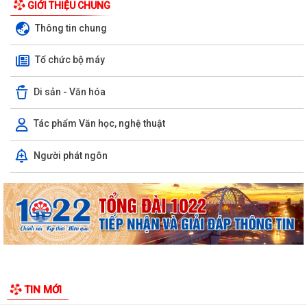
GIỚI THIỆU CHUNG
Thông tin chung
Tổ chức bộ máy
Di sản - Văn hóa
Xã Hà Bắc: Tuyên truyền, vận động các hộ gia đình chấp hành kiểm
đếm bắt buộc để giải phóng mặt...
Tác phẩm Văn học, nghệ thuật
Hội phụ nữ xã Hà Bắc tổ chức trao quà của tổ chức GNI Hàn Quốc cho
Người phát ngôn
hội viên phụ nữ trên địa bàn
Ban chỉ huy quân sự xã Hà Bắc tiếp nhận đơn xung phong tình nguyện
nhập ngũ năm 2027 của 4 công dân
Xã Hà Bắc: Bế mạc lớp bồi dưỡng kiến thức quốc phòng và an ninh đối
tượng 4 năm 2026.
KẾ HOẠCH Triển khai thực hiện chỉ tiêu phát triển người tham gia bảo
TIN MỚI
hiểm y tế năm 2026 và giai...