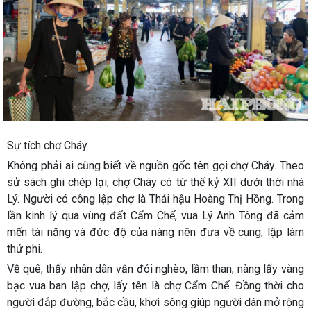
Sự tích chợ Cháy
Không phải ai cũng biết về nguồn gốc tên gọi chợ Cháy. Theo
sử sách ghi chép lại, chợ Cháy có từ thế kỷ XII dưới thời nhà
Lý. Người có công lập chợ là Thái hậu Hoàng Thị Hồng. Trong
lần kinh lý qua vùng đất Cẩm Chế, vua Lý Anh Tông đã cảm
mến tài năng và đức độ của nàng nên đưa về cung, lập làm
thứ phi.
Về quê, thấy nhân dân vẫn đói nghèo, lầm than, nàng lấy vàng
bạc vua ban lập chợ, lấy tên là chợ Cẩm Chế. Đồng thời cho
người đắp đường, bắc cầu, khơi sông giúp người dân mở rộng