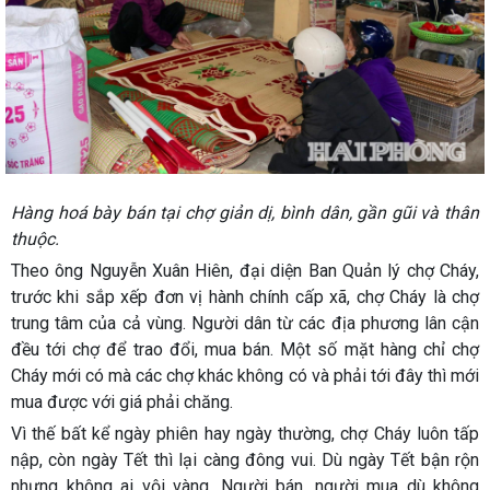
Hàng hoá bày bán tại chợ giản dị, bình dân, gần gũi và thân
thuộc.
Theo ông Nguyễn Xuân Hiên, đại diện Ban Quản lý chợ Cháy,
trước khi sắp xếp đơn vị hành chính cấp xã, chợ Cháy là chợ
trung tâm của cả vùng. Người dân từ các địa phương lân cận
đều tới chợ để trao đổi, mua bán. Một số mặt hàng chỉ chợ
Cháy mới có mà các chợ khác không có và phải tới đây thì mới
mua được với giá phải chăng.
Vì thế bất kể ngày phiên hay ngày thường, chợ Cháy luôn tấp
nập, còn ngày Tết thì lại càng đông vui. Dù ngày Tết bận rộn
nhưng không ai vội vàng. Người bán, người mua dù không