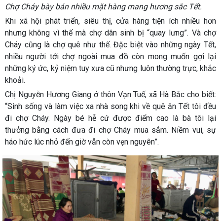
Chợ Cháy bày bán nhiều mặt hàng mang hương sắc Tết.
Khi xã hội phát triển, siêu thị, cửa hàng tiện ích nhiều hơn
nhưng không vì thế mà chợ dân sinh bị “quay lưng”. Và chợ
Cháy cũng là chợ quê như thế. Đặc biệt vào những ngày Tết,
nhiều người tới chợ ngoài mua đồ còn mong muốn gợi lại
những ký ức, kỷ niệm tuy xưa cũ nhưng luôn thường trực, khắc
khoải.
Chị Nguyễn Hương Giang ở thôn Vạn Tuế, xã Hà Bắc cho biết:
“Sinh sống và làm việc xa nhà song khi về quê ăn Tết tôi đều
đi chợ Cháy. Ngày bé hễ cứ được điểm cao là bà tôi lại
thưởng bằng cách đưa đi chợ Cháy mua sắm. Niềm vui, sự
háo hức lúc nhỏ đến giờ vẫn còn vẹn nguyên”.