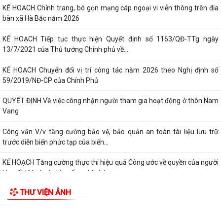
KẾ HOẠCH Chỉnh trang, bó gọn mạng cáp ngoại vi viễn thông trên địa
bàn xã Hà Bắc năm 2026
KẾ HOẠCH Tiếp tục thực hiện Quyết định số 1163/QĐ-TTg ngày
13/7/2021 của Thủ tướng Chính phủ về...
KẾ HOẠCH Chuyển đổi vị trí công tác năm 2026 theo Nghị định số
59/2019/NĐ-CP của Chính Phủ
QUYẾT ĐỊNH Về việc công nhận người tham gia hoạt động ở thôn Nam
Vang
Công văn V/v tăng cường bảo vệ, bảo quản an toàn tài liệu lưu trữ
trước diễn biến phức tạp của biến...
KẾ HOẠCH Tăng cường thực thi hiệu quả Công ước về quyền của người
khuyết tật và các khuyến nghị phù...
THƯ VIỆN ẢNH
QUYẾT ĐỊNH Cho thôi giữ chức danh Chủ tịch Hội Người cao tuổi xã Hà
Bắc nhiệm kỳ 2026 - 2031