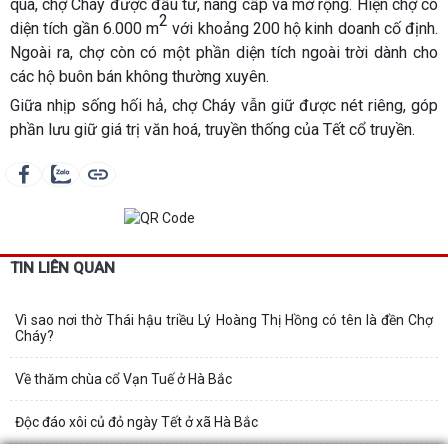
qua, chợ Cháy được đầu tư, nâng cấp và mở rộng. Hiện chợ có
2
diện tích gần 6.000 m
với khoảng 200 hộ kinh doanh cố định.
Ngoài ra, chợ còn có một phần diện tích ngoài trời dành cho
các hộ buôn bán không thường xuyên.
Giữa nhịp sống hối hả, chợ Cháy vẫn giữ được nét riêng, góp
phần lưu giữ giá trị văn hoá, truyền thống của Tết cổ truyền.
TIN LIÊN QUAN
Vì sao nơi thờ Thái hậu triều Lý Hoàng Thị Hồng có tên là đền Chợ
Cháy?
Về thăm chùa cổ Vạn Tuế ở Hà Bắc
Độc đáo xôi củ đỏ ngày Tết ở xã Hà Bắc