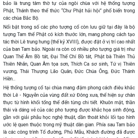
bảo là trung tâm thờ tự của ngôi chùa với hệ thống tượng
Phật, Thánh theo thể thức “Chư Phật hải hội” phổ biến trong
các chùa Bắc Bộ.
Nổi bật trong số các pho tượng cổ còn lưu giữ tại đây là bộ
tượng Tam thế Phật có kích thước lớn, mang phong cách tạo
tác thời Lê trung hưng (thế kỷ XVIII), được đặt ở vị trí cao nhất
của ban Tam bảo. Ngoài ra còn có nhiều pho tượng giá trị như
Quan Thế Âm Bồ tát, Đại Thế Chí Bồ tát, Phật bà Thiên Thủ
Thiên Nhãn, Quan Âm tọa sơn, Thích Ca sơ sinh, Tứ vị Thiên
vương, Thái Thượng Lão Quân, Đức Chúa Ông, Đức Thánh
Hiền...
Hệ thống tượng cổ tại chùa mang đậm phong cách điêu khắc
thời Lê - Nguyễn của vùng đất xứ Đông xưa, thể hiện sự chân
thực từ hình khối tổng thể đến từng chi tiết. Khuôn mặt, thần
thái và dáng vẻ của các pho tượng được khắc họa sinh động,
gần với giải phẫu học nghệ thuật, dần thoát khỏi lối tạo hình
ước lệ quen thuộc trong mỹ thuật dân gian. Phía sau Tam bảo
là các công trình Tổ đường, Phủ Mẫu, Khách đường đã được