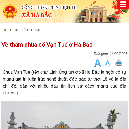
CỔNG THÔNG TIN ĐIỆN TỬ
XÃ HÀ BẮC
GIỚI THIỆU CHUNG
Về thăm chùa cổ Vạn Tuế ở Hà Bắc
16/03/2026
Chùa Vạn Tuế (tên chữ Linh Ứng tự) ở xã Hà Bắc là ngôi cổ tự
mang giá trị kiến trúc nghệ thuật đặc sắc từ thời Lê và là địa
chỉ đỏ, gắn với nhiều dấu ấn lịch sử cách mạng của địa
phương.