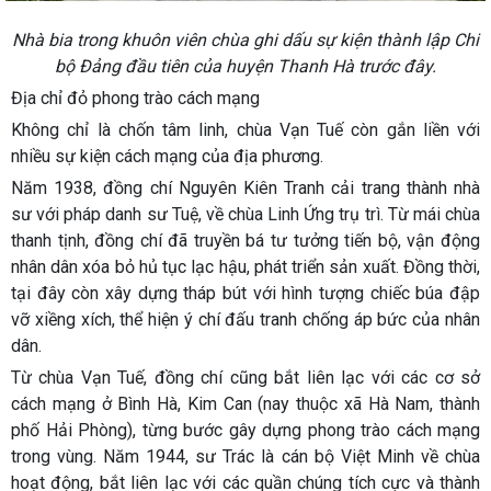
Nhà bia trong khuôn viên chùa ghi dấu sự kiện thành lập Chi
bộ Đảng đầu tiên của huyện Thanh Hà trước đây.
Địa chỉ đỏ phong trào cách mạng
Không chỉ là chốn tâm linh, chùa Vạn Tuế còn gắn liền với
nhiều sự kiện cách mạng của địa phương.
Năm 1938, đồng chí Nguyên Kiên Tranh cải trang thành nhà
sư với pháp danh sư Tuệ, về chùa Linh Ứng trụ trì. Từ mái chùa
thanh tịnh, đồng chí đã truyền bá tư tưởng tiến bộ, vận động
nhân dân xóa bỏ hủ tục lạc hậu, phát triển sản xuất. Đồng thời,
tại đây còn xây dựng tháp bút với hình tượng chiếc búa đập
vỡ xiềng xích, thể hiện ý chí đấu tranh chống áp bức của nhân
dân.
Từ chùa Vạn Tuế, đồng chí cũng bắt liên lạc với các cơ sở
cách mạng ở Bình Hà, Kim Can (nay thuộc xã Hà Nam, thành
phố Hải Phòng), từng bước gây dựng phong trào cách mạng
trong vùng. Năm 1944, sư Trác là cán bộ Việt Minh về chùa
hoạt động, bắt liên lạc với các quần chúng tích cực và thành