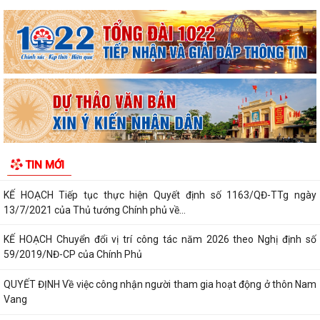
Ban chỉ huy quân sự xã Hà Bắc tiếp nhận đơn xung phong tình nguyện
nhập ngũ năm 2027 của 4 công dân
Xã Hà Bắc: Bế mạc lớp bồi dưỡng kiến thức quốc phòng và an ninh đối
tượng 4 năm 2026.
KẾ HOẠCH Triển khai thực hiện chỉ tiêu phát triển người tham gia bảo
hiểm y tế năm 2026 và giai...
KẾ HOẠCH Chỉnh trang, bó gọn mạng cáp ngoại vi viễn thông trên địa
TIN MỚI
bàn xã Hà Bắc năm 2026
KẾ HOẠCH Tiếp tục thực hiện Quyết định số 1163/QĐ-TTg ngày
13/7/2021 của Thủ tướng Chính phủ về...
KẾ HOẠCH Chuyển đổi vị trí công tác năm 2026 theo Nghị định số
59/2019/NĐ-CP của Chính Phủ
QUYẾT ĐỊNH Về việc công nhận người tham gia hoạt động ở thôn Nam
Vang