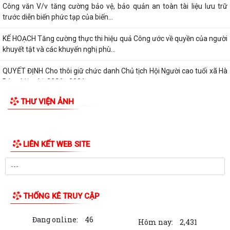
Công văn V/v tăng cường bảo vệ, bảo quản an toàn tài liệu lưu trữ
trước diễn biến phức tạp của biến...
KẾ HOẠCH Tăng cường thực thi hiệu quả Công ước về quyền của người
khuyết tật và các khuyến nghị phù...
QUYẾT ĐỊNH Cho thôi giữ chức danh Chủ tịch Hội Người cao tuổi xã Hà
Bắc nhiệm kỳ 2026 - 2031
THƯ VIỆN ẢNH
QUYẾT ĐỊNH Công nhận chức danh Chủ tịch Hội Người cao tuổi xã Hà
Bắc nhiệm kỳ 2026 - 2031
THÔNG BÁO KẾT LUẬN CỦA BAN THƯỜNG VỤ THÀNH ỦY về phương
án, kế hoạch sắp xếp các cơ sở giáo dục mầm...
QUYẾT ĐỊNH Về việc công nhận người tham gia hoạt động ở thôn Cổ
Chẩm 1
QUYẾT ĐỊNH Về việc công nhận người tham gia hoạt động ở thôn Cổ
Chẩm 2