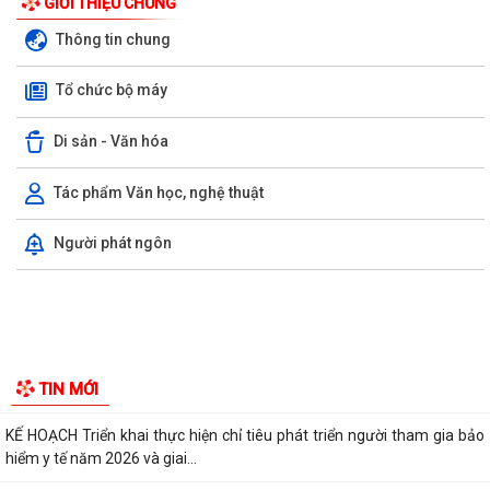
GIỚI THIỆU CHUNG
Thông tin chung
Tổ chức bộ máy
Di sản - Văn hóa
Tác phẩm Văn học, nghệ thuật
Chủ động bảo vệ sản xuất lúa vụ Mùa năm 2026 trước nguy cơ sâu
Người phát ngôn
cuốn lá nhỏ lứa 5 phát sinh gây hại.
Xã Hà Bắc: Tuyên truyền, vận động các hộ gia đình chấp hành kiểm
đếm bắt buộc để giải phóng mặt...
Hội phụ nữ xã Hà Bắc tổ chức trao quà của tổ chức GNI Hàn Quốc cho
hội viên phụ nữ trên địa bàn
Ban chỉ huy quân sự xã Hà Bắc tiếp nhận đơn xung phong tình nguyện
nhập ngũ năm 2027 của 4 công dân