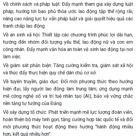
Về chính sách và pháp luật:
Đẩy mạnh tham gia xây dựng luật
pháp; hướng tới bao phủ thỏa ước lao động tập thể rộng rãi;
nâng cao năng lực tư vấn pháp luật và giải quyết hiệu quả các
tranh chấp lao động.
Về an sinh xã hội:
Thiết lập các chương trình phúc lợi dài hạn,
hướng đến nhóm đối tượng yếu thế, lao động nữ và con em
công nhân. Đẩy mạnh văn hóa an toàn vệ sinh lao động tại nơi
làm việc.
Về giám sát phản biện:
Tăng cường kiểm tra, giám sát xã hội
và thúc đẩy thực hiện quy chế dân chủ cơ sở.
Về tuyên truyền, giáo dục:
Đổi mới phương thức theo hướng
hiện đại, lấy người lao động làm trung tâm; ứng dụng mạnh
mẽ công nghệ số và trí tuệ nhân tạo (AI); bảo vệ vững chắc
nền tảng tư tưởng của Đảng.
Về xây dựng tổ chức:
Phát triển mạnh mẽ lực lượng đoàn viên,
hoàn thiện bộ máy tinh gọn, tăng cường hợp tác quốc tế và đổi
mới phương thức hoạt động theo hướng "hành động nhiều
hơn, kết quả nhiều hơn".