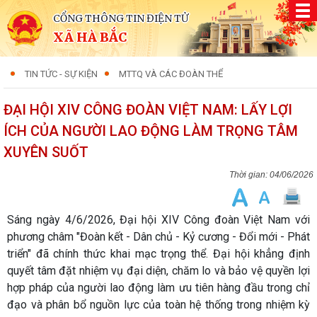
CỔNG THÔNG TIN ĐIỆN TỬ
XÃ HÀ BẮC
TIN TỨC - SỰ KIỆN
MTTQ VÀ CÁC ĐOÀN THỂ
ĐẠI HỘI XIV CÔNG ĐOÀN VIỆT NAM: LẤY LỢI
ÍCH CỦA NGƯỜI LAO ĐỘNG LÀM TRỌNG TÂM
XUYÊN SUỐT
04/06/2026
Sáng ngày 4/6/2026, Đại hội XIV Công đoàn Việt Nam với
phương châm "Đoàn kết - Dân chủ - Kỷ cương - Đổi mới - Phát
triển" đã chính thức khai mạc trọng thể. Đại hội khẳng định
quyết tâm đặt nhiệm vụ đại diện, chăm lo và bảo vệ quyền lợi
hợp pháp của người lao động làm ưu tiên hàng đầu trong chỉ
đạo và phân bổ nguồn lực của toàn hệ thống trong nhiệm kỳ