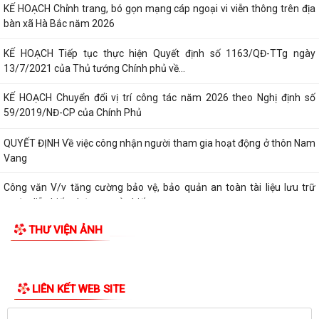
Xã Hà Bắc: Bế mạc lớp bồi dưỡng kiến thức quốc phòng và an ninh đối
TIN MỚI
tượng 4 năm 2026.
KẾ HOẠCH Triển khai thực hiện chỉ tiêu phát triển người tham gia bảo
hiểm y tế năm 2026 và giai...
KẾ HOẠCH Chỉnh trang, bó gọn mạng cáp ngoại vi viễn thông trên địa
bàn xã Hà Bắc năm 2026
KẾ HOẠCH Tiếp tục thực hiện Quyết định số 1163/QĐ-TTg ngày
13/7/2021 của Thủ tướng Chính phủ về...
KẾ HOẠCH Chuyển đổi vị trí công tác năm 2026 theo Nghị định số
59/2019/NĐ-CP của Chính Phủ
QUYẾT ĐỊNH Về việc công nhận người tham gia hoạt động ở thôn Nam
Vang
Công văn V/v tăng cường bảo vệ, bảo quản an toàn tài liệu lưu trữ
trước diễn biến phức tạp của biến...
THƯ VIỆN ẢNH