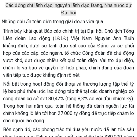
Các đồng chí lãnh đạo, nguyên lãnh đạo Đảng, Nhà nước dự
Đại hội
Những dấu ấn toàn diện trong giai đoạn vừa qua
Trình bày khái quát Báo cáo chính trị tại Đại hội, Chủ tịch Tổng
Liên đoàn Lao động (LĐLĐ) Việt Nam Nguyễn Anh Tuấn
khẳng định, dưới sự lãnh đạo sát sao của Đảng và sự phối
hợp của các cấp, các ngành, tổ chức Công đoàn đã chủ động
vượt khó, đạt được nhiều kết quả toàn diện. Vai trò đại diện,
chăm lo và bảo vệ quyền lợi hợp pháp, chính đáng của đoàn
viên tiếp tục được khẳng định rõ nét.
Nổi bật trong hoạt động đối thoại và thương lượng tập thể, tỷ
lệ bao phủ thỏa ước lao động tập thể tại các doanh nghiệp có
công đoàn cơ sở đạt 80,42% (tăng 8,3% so với đầu nhiệm kỳ).
Trong hơn hai năm qua, toàn hệ thống đã dành nguồn lực tài
chính khổng lồ lên tới hơn 27.000 tỷ đồng để trực tiếp chăm lo
cho người lao động.
Bên cạnh đó, các phong trào thi đua yêu nước đã lan tỏa sâu
rộng trong mọi lĩnh vực sản xuất, ghi nhận hơn 380.000 sáng