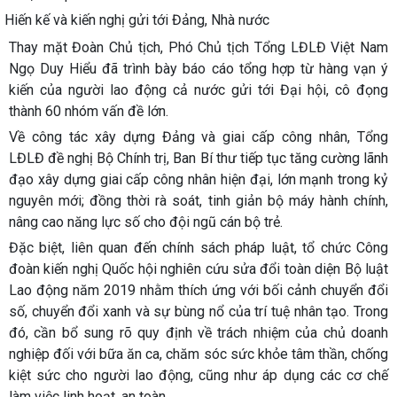
Hiến kế và kiến nghị gửi tới Đảng, Nhà nước
Thay mặt Đoàn Chủ tịch, Phó Chủ tịch Tổng LĐLĐ Việt Nam
Ngọ Duy Hiểu đã trình bày báo cáo tổng hợp từ hàng vạn ý
kiến của người lao động cả nước gửi tới Đại hội, cô đọng
thành 60 nhóm vấn đề lớn.
Về công tác xây dựng Đảng và giai cấp công nhân, Tổng
LĐLĐ đề nghị Bộ Chính trị, Ban Bí thư tiếp tục tăng cường lãnh
đạo xây dựng giai cấp công nhân hiện đại, lớn mạnh trong kỷ
nguyên mới; đồng thời rà soát, tinh giản bộ máy hành chính,
nâng cao năng lực số cho đội ngũ cán bộ trẻ.
Đặc biệt, liên quan đến chính sách pháp luật, tổ chức Công
đoàn kiến nghị Quốc hội nghiên cứu sửa đổi toàn diện Bộ luật
Lao động năm 2019 nhằm thích ứng với bối cảnh chuyển đổi
số, chuyển đổi xanh và sự bùng nổ của trí tuệ nhân tạo. Trong
đó, cần bổ sung rõ quy định về trách nhiệm của chủ doanh
nghiệp đối với bữa ăn ca, chăm sóc sức khỏe tâm thần, chống
kiệt sức cho người lao động, cũng như áp dụng các cơ chế
làm việc linh hoạt, an toàn.