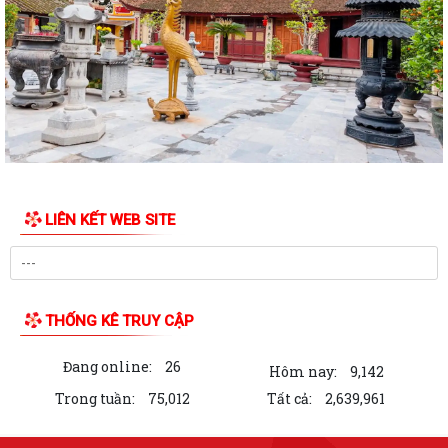
QUYẾT ĐỊNH Về việc công nhận người tham gia hoạt động ở thôn Cổ
Chẩm 1
QUYẾT ĐỊNH Về việc công nhận người tham gia hoạt động ở thôn Cổ
Chẩm 2
TỜ TRÌNH Về việc bổ nhiệm và xếp lương đối với viên chức trúng tuyển
kỳ xét thăng hạng chức danh...
LIÊN KẾT WEB SITE
TỜ TRÌNH V/v xin ý kiến về Báo cáo Tổng kết năm học 2025 - 2026 và
Kế hoạch Tổ chức Hội nghị Tổng...
Công văn về việc triển khai bồi dưỡng thường xuyên trên nền tảng
"Bình dân học vụ số"
THỐNG KÊ TRUY CẬP
Hà Bắc: Hiệu quả từ mô hình hỗ trợ gà giống cho người dân trên địa
Đang online:
26
bàn xã
Hôm nay:
9,142
Trong tuần:
75,012
Tất cả:
2,639,961
QUYẾT ĐỊNH Về việc bổ sung kinh phí để thực hiện Chương trình phòng
chống tệ nạn mại dâm, Chương...