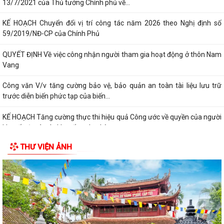
13/7/2021 của Thủ tướng Chính phủ về...
KẾ HOẠCH Chuyển đổi vị trí công tác năm 2026 theo Nghị định số
59/2019/NĐ-CP của Chính Phủ
QUYẾT ĐỊNH Về việc công nhận người tham gia hoạt động ở thôn Nam
Vang
Công văn V/v tăng cường bảo vệ, bảo quản an toàn tài liệu lưu trữ
trước diễn biến phức tạp của biến...
KẾ HOẠCH Tăng cường thực thi hiệu quả Công ước về quyền của người
khuyết tật và các khuyến nghị phù...
THƯ VIỆN ẢNH
QUYẾT ĐỊNH Cho thôi giữ chức danh Chủ tịch Hội Người cao tuổi xã Hà
Bắc nhiệm kỳ 2026 - 2031
QUYẾT ĐỊNH Công nhận chức danh Chủ tịch Hội Người cao tuổi xã Hà
Bắc nhiệm kỳ 2026 - 2031
THÔNG BÁO KẾT LUẬN CỦA BAN THƯỜNG VỤ THÀNH ỦY về phương
án, kế hoạch sắp xếp các cơ sở giáo dục mầm...