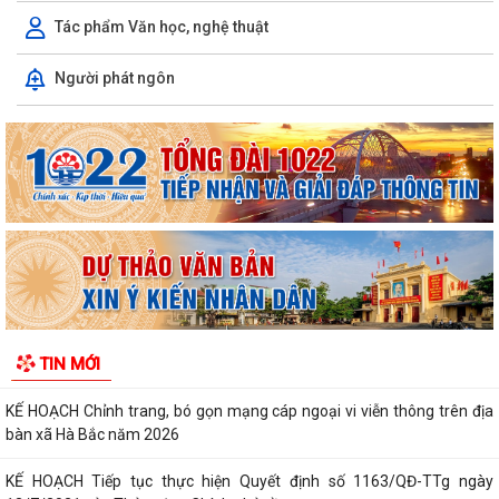
Tác phẩm Văn học, nghệ thuật
Xã Hà Bắc: Tuyên truyền, vận động các hộ gia đình chấp hành kiểm
Người phát ngôn
đếm bắt buộc để giải phóng mặt...
Hội phụ nữ xã Hà Bắc tổ chức trao quà của tổ chức GNI Hàn Quốc cho
hội viên phụ nữ trên địa bàn
Ban chỉ huy quân sự xã Hà Bắc tiếp nhận đơn xung phong tình nguyện
nhập ngũ năm 2027 của 4 công dân
Xã Hà Bắc: Bế mạc lớp bồi dưỡng kiến thức quốc phòng và an ninh đối
tượng 4 năm 2026.
KẾ HOẠCH Triển khai thực hiện chỉ tiêu phát triển người tham gia bảo
TIN MỚI
hiểm y tế năm 2026 và giai...
KẾ HOẠCH Chỉnh trang, bó gọn mạng cáp ngoại vi viễn thông trên địa
bàn xã Hà Bắc năm 2026
KẾ HOẠCH Tiếp tục thực hiện Quyết định số 1163/QĐ-TTg ngày