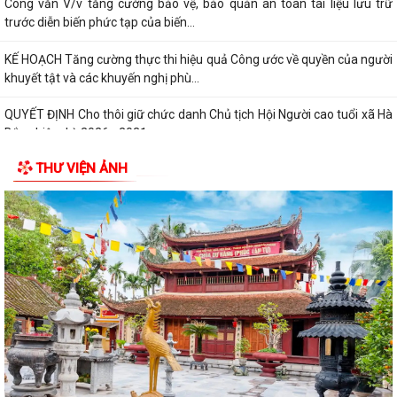
Công văn V/v tăng cường bảo vệ, bảo quản an toàn tài liệu lưu trữ
trước diễn biến phức tạp của biến...
KẾ HOẠCH Tăng cường thực thi hiệu quả Công ước về quyền của người
khuyết tật và các khuyến nghị phù...
QUYẾT ĐỊNH Cho thôi giữ chức danh Chủ tịch Hội Người cao tuổi xã Hà
Bắc nhiệm kỳ 2026 - 2031
THƯ VIỆN ẢNH
QUYẾT ĐỊNH Công nhận chức danh Chủ tịch Hội Người cao tuổi xã Hà
Bắc nhiệm kỳ 2026 - 2031
THÔNG BÁO KẾT LUẬN CỦA BAN THƯỜNG VỤ THÀNH ỦY về phương
án, kế hoạch sắp xếp các cơ sở giáo dục mầm...
QUYẾT ĐỊNH Về việc công nhận người tham gia hoạt động ở thôn Cổ
Chẩm 1
QUYẾT ĐỊNH Về việc công nhận người tham gia hoạt động ở thôn Cổ
Chẩm 2
TỜ TRÌNH Về việc bổ nhiệm và xếp lương đối với viên chức trúng tuyển