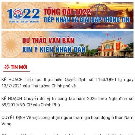
Ban chỉ huy quân sự xã Hà Bắc tiếp nhận đơn xung phong tình nguyện
nhập ngũ năm 2027 của 4 công dân
Xã Hà Bắc: Bế mạc lớp bồi dưỡng kiến thức quốc phòng và an ninh đối
tượng 4 năm 2026.
KẾ HOẠCH Triển khai thực hiện chỉ tiêu phát triển người tham gia bảo
hiểm y tế năm 2026 và giai...
KẾ HOẠCH Chỉnh trang, bó gọn mạng cáp ngoại vi viễn thông trên địa
TIN MỚI
bàn xã Hà Bắc năm 2026
KẾ HOẠCH Tiếp tục thực hiện Quyết định số 1163/QĐ-TTg ngày
13/7/2021 của Thủ tướng Chính phủ về...
KẾ HOẠCH Chuyển đổi vị trí công tác năm 2026 theo Nghị định số
59/2019/NĐ-CP của Chính Phủ
QUYẾT ĐỊNH Về việc công nhận người tham gia hoạt động ở thôn Nam
Vang