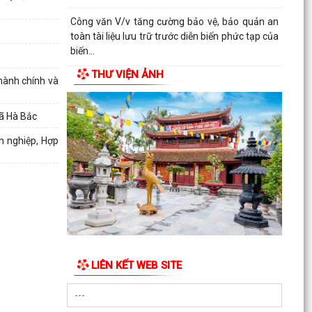
Công văn V/v tăng cường bảo vệ, bảo quản an
toàn tài liệu lưu trữ trước diễn biến phức tạp của
biến...
THƯ VIỆN ẢNH
KẾ HOẠCH Tăng cường thực thi hiệu quả Công
 hành chính và
ước về quyền của người khuyết tật và các
khuyến nghị phù...
xã Hà Bắc
QUYẾT ĐỊNH Cho thôi giữ chức danh Chủ tịch
h nghiệp, Hợp
Hội Người cao tuổi xã Hà Bắc nhiệm kỳ 2026 -
2031
QUYẾT ĐỊNH Công nhận chức danh Chủ tịch Hội
Người cao tuổi xã Hà Bắc nhiệm kỳ 2026 - 2031
THÔNG BÁO KẾT LUẬN CỦA BAN THƯỜNG VỤ
THÀNH ỦY về phương án, kế hoạch sắp xếp các
LIÊN KẾT WEB SITE
cơ sở giáo dục mầm...
QUYẾT ĐỊNH Về việc công nhận người tham gia