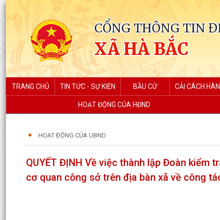
CỔNG THÔNG TIN Đ
XÃ HÀ BẮC
TRANG CHỦ
TIN TỨC - SỰ KIỆN
BẦU CỬ
CẢI CÁCH HÀN
HOẠT ĐỘNG CỦA HĐND
HOẠT ĐỘNG CỦA UBND
QUYẾT ĐỊNH Về việc thành lập Đoàn kiểm tra
cơ quan công sở trên địa bàn xã về công tác