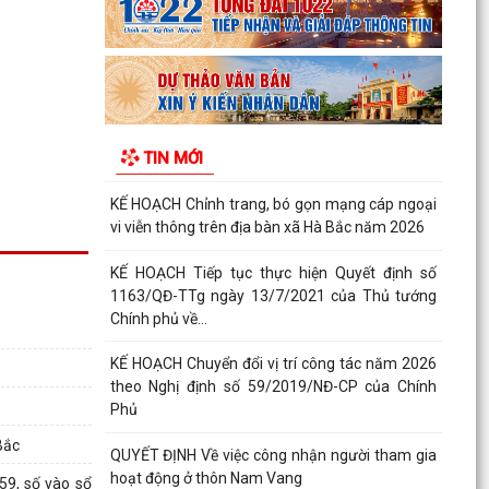
Xã Hà Bắc: Bế mạc lớp bồi dưỡng kiến thức quốc
phòng và an ninh đối tượng 4 năm 2026.
KẾ HOẠCH Triển khai thực hiện chỉ tiêu phát
triển người tham gia bảo hiểm y tế năm 2026 và
TIN MỚI
giai...
KẾ HOẠCH Chỉnh trang, bó gọn mạng cáp ngoại
vi viễn thông trên địa bàn xã Hà Bắc năm 2026
KẾ HOẠCH Tiếp tục thực hiện Quyết định số
1163/QĐ-TTg ngày 13/7/2021 của Thủ tướng
Chính phủ về...
KẾ HOẠCH Chuyển đổi vị trí công tác năm 2026
theo Nghị định số 59/2019/NĐ-CP của Chính
Phủ
Bắc
QUYẾT ĐỊNH Về việc công nhận người tham gia
hoạt động ở thôn Nam Vang
59, số vào sổ