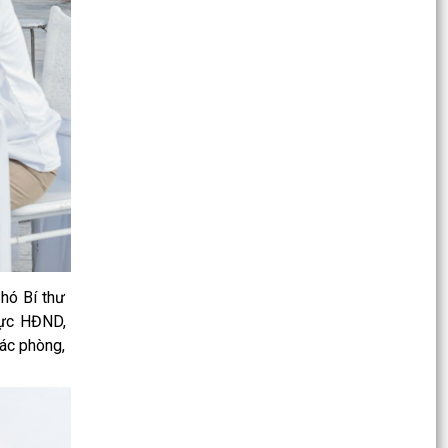
sạch, làm giàu, chuẩn hóa dữ liệu Hệ thống
quản lý thông...
QUYẾT ĐỊNH Về việc kiện toàn Ban chỉ đạo an
toàn thực phẩm xã Hà Bắc
KẾ HOẠCH Tuyên truyền, triển khai thực hiện
Nghị quyết Hội nghị lần thứ ba Ban Chấp hành
Trung ương...
KẾ HOẠCH Kiểm tra cơ sở vật chất trường học
chuẩn bị năm học 2026-2027 tại các trường
Mầm non, Tiểu...
hó Bí thư
KẾ HOẠCH Tổ chức Hội thảo hướng dẫn chuyên
rực HĐND,
môn cho giáo viên THCS, THPT Năm học 2026
ác phòng,
– 2027
Công văn phối hợp triển khai các hoạt động
trước khi ngừng hoạt động mạng thông tin di
động công...