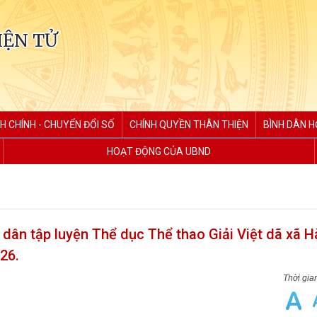
IỆN TỬ
H CHÍNH - CHUYỂN ĐỔI SỐ
CHÍNH QUYỀN THÂN THIỆN
BÌNH DÂN H
HOẠT ĐỘNG CỦA UBND
dân tập luyện Thể dục Thể thao Giải Việt dã xã H
26.