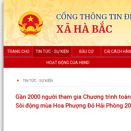
CỔNG THÔNG TIN Đ
XÃ HÀ BẮC
TRANG CHỦ
TIN TỨC - SỰ KIỆN
BẦU CỬ
CẢI CÁCH HÀN
HOẠT ĐỘNG CỦA HĐND
TIN TỨC - SỰ KIỆN
Gần 2000 người tham gia Chương trình toàn 
Sôi động mùa Hoa Phượng Đỏ Hải Phòng 20