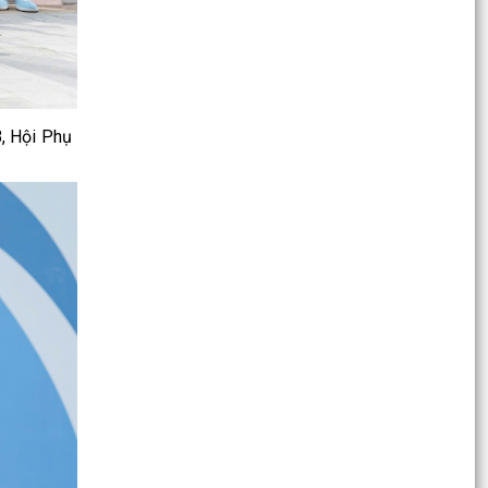
Khai mạc lớp Bồi dưỡng kiến thức quốc phòng,
an ninh cho đối tượng 4 năm 2026
Công văn triển khai thực hiện Chương trình quốc
gia về bảo vệ trẻ em và phòng ngừa, giảm thiểu
B, Hội Phụ
trẻ...
QUYẾT ĐỊNH Thành lập Ban biên soạn Tài liệu
giáo dục địa phương thành phố Hải Phòng cấp
tiểu học,...
KẾ HOẠCH Phòng, chống suy dinh dưỡng, cải
thiện tình trạng dinh dưỡng trẻ em và chăm sóc
dinh dưỡng...
QUYẾT ĐỊNH Thành lập Ban biên soạn Tài liệu
giáo dục địa phương thành phố Hải Phòng cấp
tiểu học,...
Công văn về việc tăng cường triển khai các giải