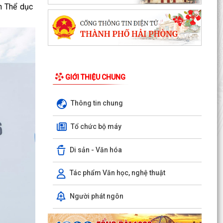
TỜ TRÌNH V/v xin ý kiến về Báo cáo Tổng kết
n Thể dục
năm học 2025 - 2026 và Kế hoạch Tổ chức Hội
nghị Tổng...
Công văn về việc triển khai bồi dưỡng thường
xuyên trên nền tảng "Bình dân học vụ số"
Hà Bắc: Hiệu quả từ mô hình hỗ trợ gà giống cho
GIỚI THIỆU CHUNG
người dân trên địa bàn xã
Thông tin chung
QUYẾT ĐỊNH Về việc bổ sung kinh phí để thực
hiện Chương trình phòng chống tệ nạn mại
Tổ chức bộ máy
dâm, Chương...
Di sản - Văn hóa
KẾ HOẠCH Triển khai Kế hoạch phối hợp số
113/KHPH-BCĐ, ngày 30/7/2026 của Ban Chỉ
đạo 10296/BCA Bộ...
Tác phẩm Văn học, nghệ thuật
QUYẾT ĐỊNH Về việc công nhận người tham gia
Người phát ngôn
hoạt động ở thôn Du Kỳ
QUYẾT ĐỊNH Về việc công nhận người tham gia