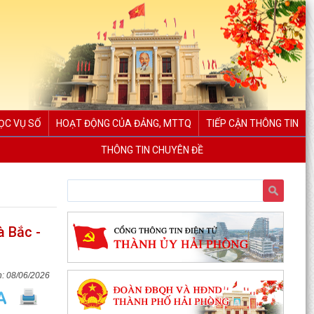
ỌC VỤ SỐ
HOẠT ĐỘNG CỦA ĐẢNG, MTTQ
TIẾP CẬN THÔNG TIN
THÔNG TIN CHUYÊN ĐỀ
à Bắc -
TỜ TRÌNH Về việc bổ nhiệm và xếp lương đối với
08/06/2026
viên chức trúng tuyển kỳ xét thăng hạng chức
danh...