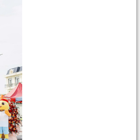
QUYẾT ĐỊNH Về việc phân bổ kinh phí thực hiện
chính sách phổ cập giáo dục mầm non cho trẻ
em từ 3...
KẾ HOẠCH Triển khai thực hiện Nghị định số
224/2026/NĐ-CP của Chính phủ quy định chi
tiết một số...
QUYẾT ĐỊNH Về việc kiện toàn Hội đồng đánh
giá hiệu quả áp dụng và khả năng nhân rộng
của sáng kiến...
Hội nghị hiệp thương để thống nhất số lượng và
nhân sự người tham gia hoạt động ở thôn
Xã Hà Bắc tổ chức chương trình "Đại biểu với
Nhân dân - Lắng nghe để đồng hành".
Hội nghị đánh giá kết quả thực hiện công tác đo
đạc, lập bản đồ địa chính và hoàn thành cơ sở
dữ...