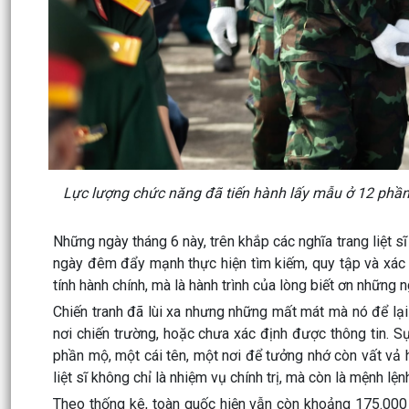
Lực lượng chức năng đã tiến hành lấy mẫu ở 12 phần m
Những ngày tháng 6 này, trên khắp các nghĩa trang liệt s
ngày đêm đẩy mạnh thực hiện tìm kiếm, quy tập và xác đ
tính hành chính, mà là hành trình của lòng biết ơn những n
Chiến tranh đã lùi xa nhưng những mất mát mà nó để lại
nơi chiến trường, hoặc chưa xác định được thông tin. S
phần mộ, một cái tên, một nơi để tưởng nhớ còn vất vả hơ
liệt sĩ không chỉ là nhiệm vụ chính trị, mà còn là mệnh lệ
Theo thống kê, toàn quốc hiện vẫn còn khoảng 175.000 