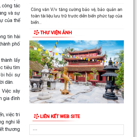
, công tác
Công văn V/v tăng cường bảo vệ, bảo quản an
ràng và sự
toàn tài liệu lưu trữ trước diễn biến phức tạp của
dự của thế
biến...
THƯ VIỆN ẢNH
KẾ HOẠCH Tăng cường thực thi hiệu quả Công
g tin hài
ước về quyền của người khuyết tật và các
 thành phố
khuyến nghị phù...
 thành lấy
QUYẾT ĐỊNH Cho thôi giữ chức danh Chủ tịch
c tiêu tìm
Hội Người cao tuổi xã Hà Bắc nhiệm kỳ 2026 -
2031
đòi hỏi sự
ời dân.
QUYẾT ĐỊNH Công nhận chức danh Chủ tịch Hội
. Việc xây
Người cao tuổi xã Hà Bắc nhiệm kỳ 2026 - 2031
n gia đình
THÔNG BÁO KẾT LUẬN CỦA BAN THƯỜNG VỤ
THÀNH ỦY về phương án, kế hoạch sắp xếp các
, việc tri
LIÊN KẾT WEB SITE
cơ sở giáo dục mầm...
g nghi lễ
vết thương
QUYẾT ĐỊNH Về việc công nhận người tham gia