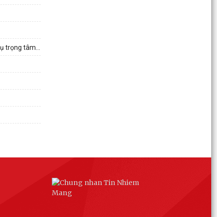
KẾ HOẠCH Triển khai Kế hoạch phối hợp số
113/KHPH-BCĐ, ngày 30/7/2026 của Ban Chỉ
đạo 10296/BCA Bộ...
ụ trọng tâm...
QUYẾT ĐỊNH Về việc công nhận người tham gia
hoạt động ở thôn Du Kỳ
QUYẾT ĐỊNH Về việc công nhận người tham gia
hoạt động ở thôn Cam Lộ
QUYẾT ĐỊNH Về việc công nhận người tham gia
hoạt động ở thôn Phương La
QUYẾT ĐỊNH Về việc công nhận người tham gia
hoạt động ở thôn Đồng Hải
QUYẾT ĐỊNH Về việc công nhận người tham gia
hoạt động ở thôn Nhân Lư
Công an xã Hà Bắc khuyến cáo các vị trí xe ô tô