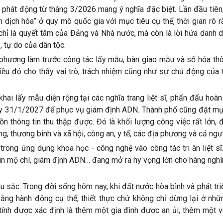
 phát động từ tháng 3/2026 mang ý nghĩa đặc biệt. Lần đầu tiên
ến dịch hóa” ở quy mô quốc gia với mục tiêu cụ thể, thời gian rõ 
chỉ là quyết tâm của Đảng và Nhà nước, mà còn là lời hứa danh 
 tự do của dân tộc.
hương làm trước công tác lấy mẫu, bàn giao mẫu và số hóa thôn
. Điều đó cho thấy vai trò, trách nhiệm cũng như sự chủ động của
hai lấy mẫu diện rộng tại các nghĩa trang liệt sĩ, phấn đấu hoàn
ngày 31/1/2027 để phục vụ giám định ADN. Thành phố cũng đặt mụ
ồn thông tin thu thập được. Đó là khối lượng công việc rất lớn, 
g, thương binh và xã hội, công an, y tế, các địa phương và cả ngư
rong ứng dụng khoa học - công nghệ vào công tác tri ân liệt sĩ
 tin mộ chí, giám định ADN… đang mở ra hy vọng lớn cho hàng nghì
u sắc. Trong đời sống hôm nay, khi đất nước hòa bình và phát triển
ng hành động cụ thể, thiết thực chứ không chỉ dừng lại ở nhữn
h tính được xác định là thêm một gia đình được an ủi, thêm một 