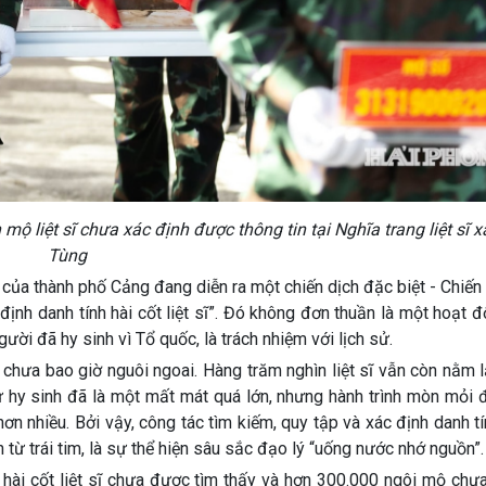
ộ liệt sĩ chưa xác định được thông tin tại Nghĩa trang liệt sĩ 
Tùng
ĩ của thành phố Cảng đang diễn ra một chiến dịch đặc biệt - Chiến
ịnh danh tính hài cốt liệt sĩ”. Đó không đơn thuần là một hoạt
gười đã hy sinh vì Tổ quốc, là trách nhiệm với lịch sử.
 chưa bao giờ nguôi ngoai. Hàng trăm nghìn liệt sĩ vẫn còn nằm 
ự hy sinh đã là một mất mát quá lớn, nhưng hành trình mòn mỏi 
n nhiều. Bởi vậy, công tác tìm kiếm, quy tập và xác định danh tí
nh từ trái tim, là sự thể hiện sâu sắc đạo lý “uống nước nhớ nguồn”.
hài cốt liệt sĩ chưa được tìm thấy và hơn 300.000 ngôi mộ chưa