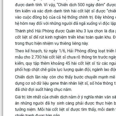
được danh tính. Vì vậy, “Chiến dịch 500 ngày đêm” được
tìm kiếm và xác định danh tính hài cốt liệt sĩ được “chi
vào cuộc đồng bộ của cả hệ thống chính trị. Đây không 
hệ hôm nay đối với những người đã ngã xuống vì độc lập,
Thành phố Hải Phòng được Quân khu 3 lựa chọn là địa p
cốt liệt sĩ để rút kinh nghiệm triển khai toàn quân khu
trong thực hiện nhiệm vụ thiêng liêng này.
Theo kế hoạch, từ ngày 1/6, Hải Phòng đồng loạt triển k
mẫu cho 2.730 hài cốt liệt sĩ chưa rõ thông tin trước 
kiếm, quy tập thêm khoảng 45 hài cốt liệt sĩ từ các ngu
phối hợp chặt chẽ giữa lực lượng quân đội, ngành lao độn
Chiến dịch lần này còn cho thấy bước chuyển mạnh mẽ t
dựng cơ sở dữ liệu gene thân nhân liệt sĩ, số hóa thông
đã chờ đợi suốt hàng chục năm.
Giá trị lớn nhất của chiến dịch nằm ở ý nghĩa nhân văn sâ
ân những người đã hy sinh càng phải được thực hiện bằ
tưởng niệm. Mỗi hài cốt liệt sĩ được tìm thấy, mỗi dan
chiến tranh được hàn gắn.