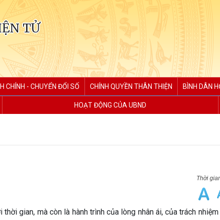
IỆN TỬ
H CHÍNH - CHUYỂN ĐỔI SỐ
CHÍNH QUYỀN THÂN THIỆN
BÌNH DÂN H
HOẠT ĐỘNG CỦA UBND
thời gian, mà còn là hành trình của lòng nhân ái, của trách nhiệm