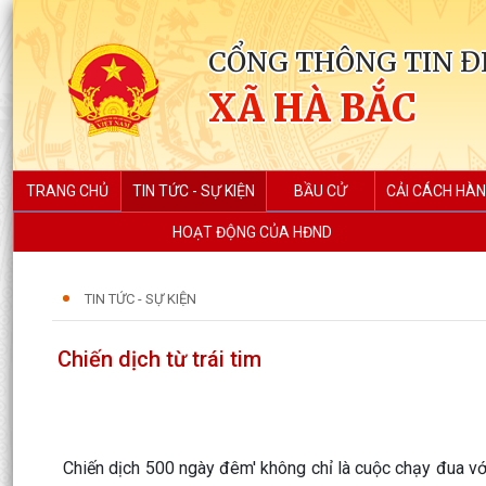
CỔNG THÔNG TIN Đ
XÃ HÀ BẮC
TRANG CHỦ
TIN TỨC - SỰ KIỆN
BẦU CỬ
CẢI CÁCH HÀN
HOẠT ĐỘNG CỦA HĐND
TIN TỨC - SỰ KIỆN
Chiến dịch từ trái tim
Chiến dịch 500 ngày đêm' không chỉ là cuộc chạy đua với 