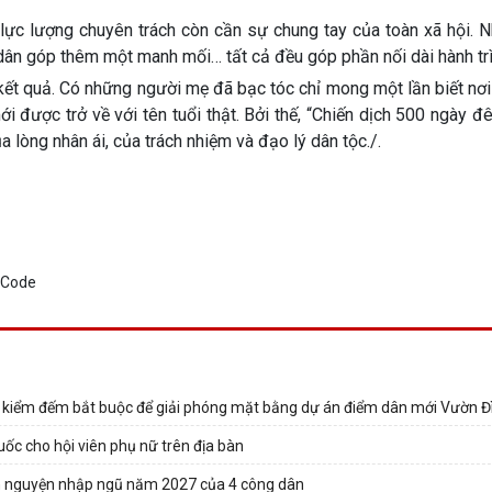
 lực lượng chuyên trách còn cần sự chung tay của toàn xã hội. 
dân góp thêm một manh mối… tất cả đều góp phần nối dài hành trìn
ết quả. Có những người mẹ đã bạc tóc chỉ mong một lần biết nơi
ới được trở về với tên tuổi thật. Bởi thế, “Chiến dịch 500 ngày 
ủa lòng nhân ái, của trách nhiệm và đạo lý dân tộc./.
h kiểm đếm bắt buộc để giải phóng mặt bằng dự án điểm dân mới Vườn Đ
ốc cho hội viên phụ nữ trên địa bàn
nh nguyện nhập ngũ năm 2027 của 4 công dân