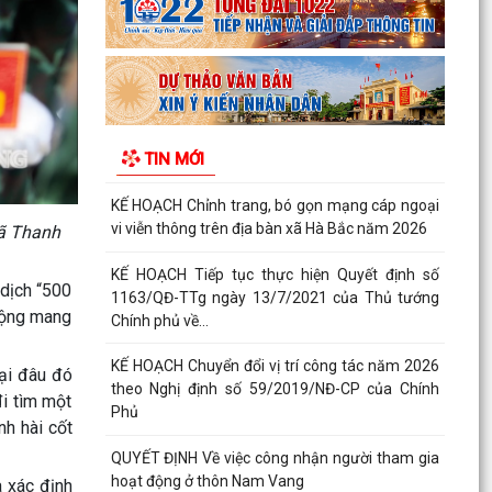
Xã Hà Bắc: Bế mạc lớp bồi dưỡng kiến thức quốc
phòng và an ninh đối tượng 4 năm 2026.
KẾ HOẠCH Triển khai thực hiện chỉ tiêu phát
triển người tham gia bảo hiểm y tế năm 2026 và
TIN MỚI
giai...
KẾ HOẠCH Chỉnh trang, bó gọn mạng cáp ngoại
vi viễn thông trên địa bàn xã Hà Bắc năm 2026
xã Thanh
KẾ HOẠCH Tiếp tục thực hiện Quyết định số
 dịch “500
1163/QĐ-TTg ngày 13/7/2021 của Thủ tướng
 động mang
Chính phủ về...
KẾ HOẠCH Chuyển đổi vị trí công tác năm 2026
lại đâu đó
theo Nghị định số 59/2019/NĐ-CP của Chính
đi tìm một
Phủ
nh hài cốt
QUYẾT ĐỊNH Về việc công nhận người tham gia
hoạt động ở thôn Nam Vang
 xác định