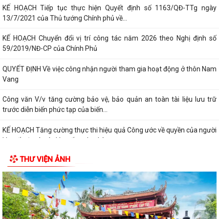
KẾ HOẠCH Tiếp tục thực hiện Quyết định số 1163/QĐ-TTg ngày
13/7/2021 của Thủ tướng Chính phủ về...
KẾ HOẠCH Chuyển đổi vị trí công tác năm 2026 theo Nghị định số
59/2019/NĐ-CP của Chính Phủ
QUYẾT ĐỊNH Về việc công nhận người tham gia hoạt động ở thôn Nam
Vang
Công văn V/v tăng cường bảo vệ, bảo quản an toàn tài liệu lưu trữ
trước diễn biến phức tạp của biến...
KẾ HOẠCH Tăng cường thực thi hiệu quả Công ước về quyền của người
khuyết tật và các khuyến nghị phù...
THƯ VIỆN ẢNH
QUYẾT ĐỊNH Cho thôi giữ chức danh Chủ tịch Hội Người cao tuổi xã Hà
Bắc nhiệm kỳ 2026 - 2031
QUYẾT ĐỊNH Công nhận chức danh Chủ tịch Hội Người cao tuổi xã Hà
Bắc nhiệm kỳ 2026 - 2031