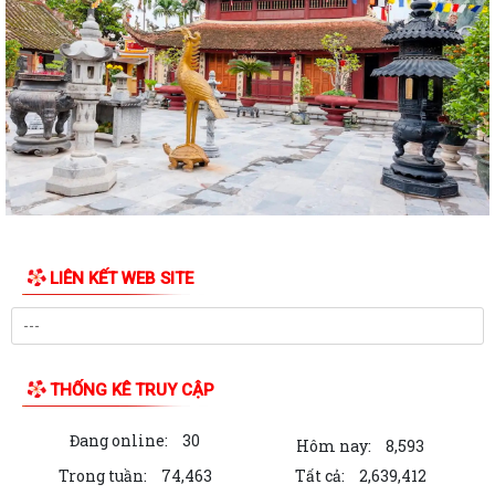
THÔNG BÁO KẾT LUẬN CỦA BAN THƯỜNG VỤ THÀNH ỦY về phương
án, kế hoạch sắp xếp các cơ sở giáo dục mầm...
QUYẾT ĐỊNH Về việc công nhận người tham gia hoạt động ở thôn Cổ
Chẩm 1
QUYẾT ĐỊNH Về việc công nhận người tham gia hoạt động ở thôn Cổ
Chẩm 2
TỜ TRÌNH Về việc bổ nhiệm và xếp lương đối với viên chức trúng tuyển
kỳ xét thăng hạng chức danh...
LIÊN KẾT WEB SITE
TỜ TRÌNH V/v xin ý kiến về Báo cáo Tổng kết năm học 2025 - 2026 và
Kế hoạch Tổ chức Hội nghị Tổng...
Công văn về việc triển khai bồi dưỡng thường xuyên trên nền tảng
"Bình dân học vụ số"
THỐNG KÊ TRUY CẬP
Hà Bắc: Hiệu quả từ mô hình hỗ trợ gà giống cho người dân trên địa
Đang online:
30
bàn xã
Hôm nay:
8,593
Trong tuần:
74,463
Tất cả:
2,639,412
QUYẾT ĐỊNH Về việc bổ sung kinh phí để thực hiện Chương trình phòng