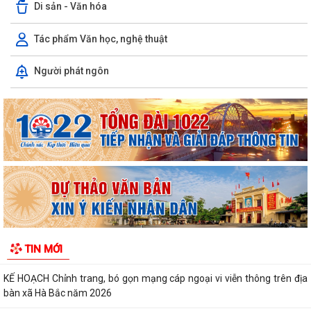
Di sản - Văn hóa
Tác phẩm Văn học, nghệ thuật
Xã Hà Bắc: Tuyên truyền, vận động các hộ gia đình chấp hành kiểm
Người phát ngôn
đếm bắt buộc để giải phóng mặt...
Hội phụ nữ xã Hà Bắc tổ chức trao quà của tổ chức GNI Hàn Quốc cho
hội viên phụ nữ trên địa bàn
Ban chỉ huy quân sự xã Hà Bắc tiếp nhận đơn xung phong tình nguyện
nhập ngũ năm 2027 của 4 công dân
Xã Hà Bắc: Bế mạc lớp bồi dưỡng kiến thức quốc phòng và an ninh đối
tượng 4 năm 2026.
KẾ HOẠCH Triển khai thực hiện chỉ tiêu phát triển người tham gia bảo
TIN MỚI
hiểm y tế năm 2026 và giai...
KẾ HOẠCH Chỉnh trang, bó gọn mạng cáp ngoại vi viễn thông trên địa
bàn xã Hà Bắc năm 2026