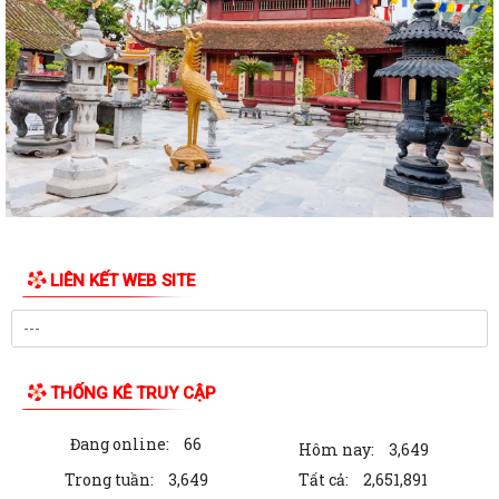
KẾ HOẠCH Chuyển đổi vị trí công tác năm 2026 theo Nghị định số
59/2019/NĐ-CP của Chính Phủ
QUYẾT ĐỊNH Về việc công nhận người tham gia hoạt động ở thôn Nam
Vang
Công văn V/v tăng cường bảo vệ, bảo quản an toàn tài liệu lưu trữ
trước diễn biến phức tạp của biến...
KẾ HOẠCH Tăng cường thực thi hiệu quả Công ước về quyền của người
khuyết tật và các khuyến nghị phù...
LIÊN KẾT WEB SITE
QUYẾT ĐỊNH Cho thôi giữ chức danh Chủ tịch Hội Người cao tuổi xã Hà
Bắc nhiệm kỳ 2026 - 2031
QUYẾT ĐỊNH Công nhận chức danh Chủ tịch Hội Người cao tuổi xã Hà
Bắc nhiệm kỳ 2026 - 2031
THỐNG KÊ TRUY CẬP
THÔNG BÁO KẾT LUẬN CỦA BAN THƯỜNG VỤ THÀNH ỦY về phương
Đang online:
66
án, kế hoạch sắp xếp các cơ sở giáo dục mầm...
Hôm nay:
3,649
Trong tuần:
3,649
Tất cả:
2,651,891
QUYẾT ĐỊNH Về việc công nhận người tham gia hoạt động ở thôn Cổ