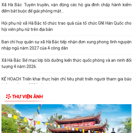
Xã Hà Bắc: Tuyên truyền, vận động các hộ gia đình chấp hành kiểm
đếm bắt buộc để giải phóng mặt...
Hội phụ nữ xã Hà Bắc tổ chức trao quà của tổ chức GNI Hàn Quốc cho
hội viên phụ nữ trên địa bàn
Ban chỉ huy quân sự xã Hà Bắc tiếp nhận đơn xung phong tình nguyện
nhập ngũ năm 2027 của 4 công dân
Xã Hà Bắc: Bế mạc lớp bồi dưỡng kiến thức quốc phòng và an ninh đối
tượng 4 năm 2026.
KẾ HOẠCH Triển khai thực hiện chỉ tiêu phát triển người tham gia bảo
hiểm y tế năm 2026 và giai...
THƯ VIỆN ẢNH
KẾ HOẠCH Chỉnh trang, bó gọn mạng cáp ngoại vi viễn thông trên địa
bàn xã Hà Bắc năm 2026
KẾ HOẠCH Tiếp tục thực hiện Quyết định số 1163/QĐ-TTg ngày
13/7/2021 của Thủ tướng Chính phủ về...