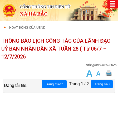
CỔNG THÔNG TIN ĐIỆN TỬ
XÃ HÀ BẮC
HOẠT ĐỘNG CỦA UBND
THÔNG BÁO LỊCH CÔNG TÁC CỦA LÃNH ĐẠO
UỶ BAN NHÂN DÂN XÃ TUẦN 28 ( Từ 06/7 –
12/7/2026
08/07/2026