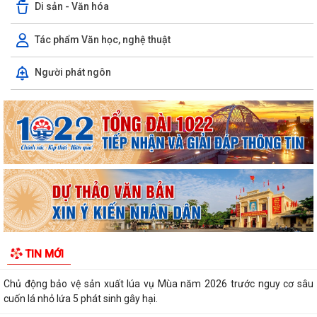
Di sản - Văn hóa
Tác phẩm Văn học, nghệ thuật
QUYẾT ĐỊNH Về việc giao chỉ tiêu phát triển người tham gia bảo hiểm
Người phát ngôn
xã hội trên địa bàn xã Hà Bắc...
KẾ HOẠCH Dự phòng thương tích tại cộng đồng trên địa bàn xã Hà Bắc
giai đoạn 2026 - 2030 trên địa...
KẾ HOẠCH Triển khai thực hiện Nghị quyết số 105/NQ-CP ngày
08/4/2026 của Chính phủ và Chương trình...
THÔNG BÁO Phân công nhiệm vụ các thành viên Ban Chỉ đạo an toàn
thực phẩm trên địa bàn xã Hà Bắc
Công văn Về việc triển khai thực hiện Thông tư số 113/2026/TT-BTC
TIN MỚI
của Bộ trưởng Bộ Tài chính hướng...
Chủ động bảo vệ sản xuất lúa vụ Mùa năm 2026 trước nguy cơ sâu
cuốn lá nhỏ lứa 5 phát sinh gây hại.