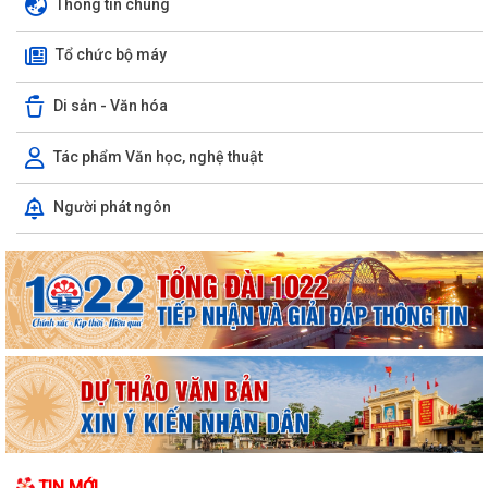
Thông tin chung
Tổ chức bộ máy
Di sản - Văn hóa
Tác phẩm Văn học, nghệ thuật
Chủ động bảo vệ sản xuất lúa vụ Mùa năm 2026 trước nguy cơ sâu
Người phát ngôn
cuốn lá nhỏ lứa 5 phát sinh gây hại.
Xã Hà Bắc: Tuyên truyền, vận động các hộ gia đình chấp hành kiểm
đếm bắt buộc để giải phóng mặt...
Hội phụ nữ xã Hà Bắc tổ chức trao quà của tổ chức GNI Hàn Quốc cho
hội viên phụ nữ trên địa bàn
Ban chỉ huy quân sự xã Hà Bắc tiếp nhận đơn xung phong tình nguyện
nhập ngũ năm 2027 của 4 công dân
Xã Hà Bắc: Bế mạc lớp bồi dưỡng kiến thức quốc phòng và an ninh đối
TIN MỚI
tượng 4 năm 2026.