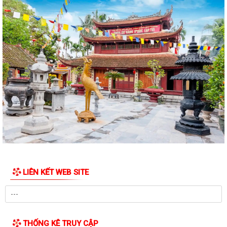
QUYẾT ĐỊNH Cho thôi giữ chức danh Chủ tịch Hội Người cao tuổi xã Hà
Bắc nhiệm kỳ 2026 - 2031
QUYẾT ĐỊNH Công nhận chức danh Chủ tịch Hội Người cao tuổi xã Hà
Bắc nhiệm kỳ 2026 - 2031
THÔNG BÁO KẾT LUẬN CỦA BAN THƯỜNG VỤ THÀNH ỦY về phương
án, kế hoạch sắp xếp các cơ sở giáo dục mầm...
QUYẾT ĐỊNH Về việc công nhận người tham gia hoạt động ở thôn Cổ
Chẩm 1
QUYẾT ĐỊNH Về việc công nhận người tham gia hoạt động ở thôn Cổ
Chẩm 2
LIÊN KẾT WEB SITE
TỜ TRÌNH Về việc bổ nhiệm và xếp lương đối với viên chức trúng tuyển
kỳ xét thăng hạng chức danh...
TỜ TRÌNH V/v xin ý kiến về Báo cáo Tổng kết năm học 2025 - 2026 và
Kế hoạch Tổ chức Hội nghị Tổng...
THỐNG KÊ TRUY CẬP