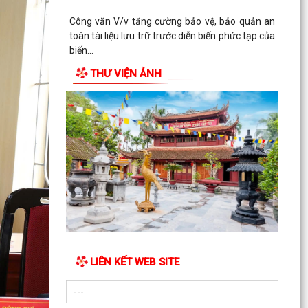
cơ sở giáo dục mầm...
QUYẾT ĐỊNH Về việc công nhận người tham gia
hoạt động ở thôn Cổ Chẩm 1
THƯ VIỆN ẢNH
QUYẾT ĐỊNH Về việc công nhận người tham gia
hoạt động ở thôn Cổ Chẩm 2
TỜ TRÌNH Về việc bổ nhiệm và xếp lương đối với
viên chức trúng tuyển kỳ xét thăng hạng chức
danh...
TỜ TRÌNH V/v xin ý kiến về Báo cáo Tổng kết
năm học 2025 - 2026 và Kế hoạch Tổ chức Hội
nghị Tổng...
Công văn về việc triển khai bồi dưỡng thường
xuyên trên nền tảng "Bình dân học vụ số"
LIÊN KẾT WEB SITE
Hà Bắc: Hiệu quả từ mô hình hỗ trợ gà giống cho
người dân trên địa bàn xã