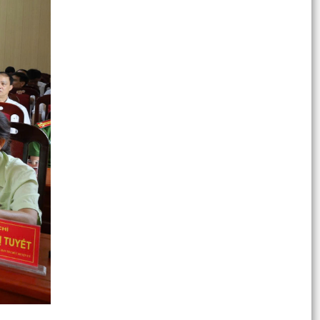
hoạt động ở thôn Nhân Lư
Công an xã Hà Bắc khuyến cáo các vị trí xe ô tô
không được dừng, đỗ xe theo quy định mới.
QUYẾT ĐỊNH Về việc công nhận người tham gia
hoạt động ở thôn Đông
QUYẾT ĐỊNH Về việc công nhận người tham gia
hoạt động ở thôn Bắc
QUYẾT ĐỊNH Về việc công nhận người tham gia
hoạt động ở thôn Quan Khê
Báo cáo tình hình phát triển kinh tế - xã hội
tháng 7 và 7 tháng đầu năm, nhiệm vụ trọng
tâm tháng...
Thông báo về việc tuyển chọn ứng viên điều
dưỡng, nhân viên chăm sóc đi làm việc tại Nhật
Bản theo...