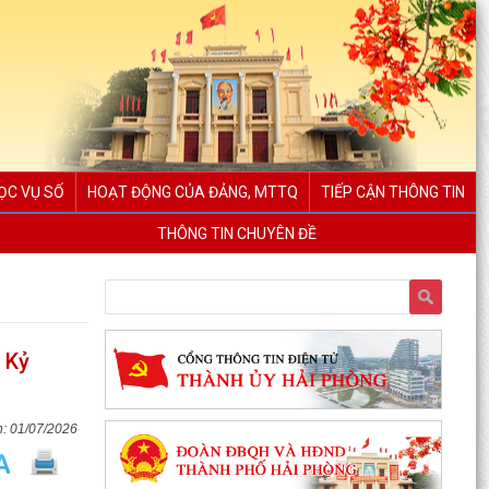
ỌC VỤ SỐ
HOẠT ĐỘNG CỦA ĐẢNG, MTTQ
TIẾP CẬN THÔNG TIN
THÔNG TIN CHUYÊN ĐỀ
Xã Hà Bắc: Tuyên truyền, vận động các hộ gia
 Kỷ
đình chấp hành kiểm đếm bắt buộc để giải
phóng mặt...
Hội phụ nữ xã Hà Bắc tổ chức trao quà của tổ
01/07/2026
chức GNI Hàn Quốc cho hội viên phụ nữ trên địa
bàn