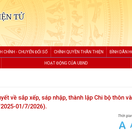
IỆN TỬ
H CHÍNH - CHUYỂN ĐỔI SỐ
CHÍNH QUYỀN THÂN THIỆN
BÌNH DÂN H
HOẠT ĐỘNG CỦA UBND
ết về sắp xếp, sáp nhập, thành lập Chi bộ thôn và
/2025-01/7/2026).