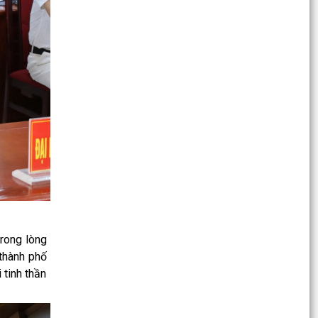
sạch, làm giàu, chuẩn hóa dữ liệu của 04 cơ sở
dữ liệu...
THÔNG BÁO LỊCH CÔNG TÁC CỦA LÃNH ĐẠO
UỶ BAN NHÂN DÂN XÃ TUẦN 32 ( Từ 03/8 –
09/8/2026)
UBND XÃ HÀ BẮC CẢNH BÁO THỦ ĐOẠN LỢI
DỤNG CHIẾN DỊCH LÀM GIÀU, LÀM SẠCH DỮ
LIỆU ĐẤT ĐAI ĐỂ LỪA ĐẢO...
KẾ HOẠCH Triển khai chiến dịch 90 ngày làm
sạch, làm giàu, chuẩn hóa dữ liệu Hệ thống
quản lý thông...
QUYẾT ĐỊNH Về việc kiện toàn Ban chỉ đạo an
trong lòng
toàn thực phẩm xã Hà Bắc
thành phố
tinh thần
KẾ HOẠCH Tuyên truyền, triển khai thực hiện
Nghị quyết Hội nghị lần thứ ba Ban Chấp hành
Trung ương...