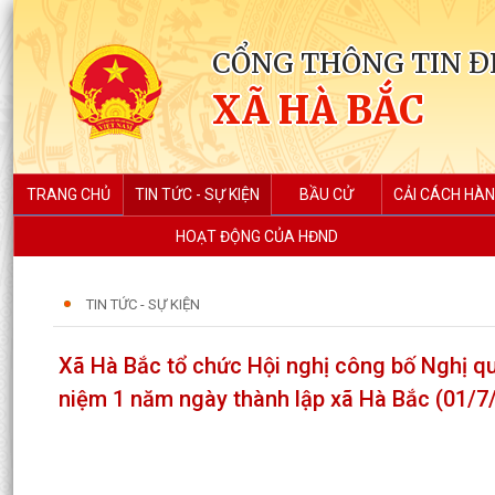
CỔNG THÔNG TIN Đ
XÃ HÀ BẮC
TRANG CHỦ
TIN TỨC - SỰ KIỆN
BẦU CỬ
CẢI CÁCH HÀN
HOẠT ĐỘNG CỦA HĐND
TIN TỨC - SỰ KIỆN
Xã Hà Bắc tổ chức Hội nghị công bố Nghị quy
niệm 1 năm ngày thành lập xã Hà Bắc (01/7