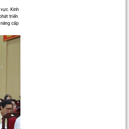
Công an xã Hà Bắc tổ chức Hội nghị giao ban với
 vực. Kinh
lực lượng tham gia bảo vệ an ninh trật tự cơ sở
hát triển.
7...
, nâng cấp
KẾ HOẠCH Triển khai thực hiện Quyết định số
973/QĐ-TTg ngày 01/6/2026 của Thủ tướng
Chính phủ phê...
KẾ HOẠCH Triển khai thực hiện Nghị quyết số
87/NQ-CP ngày 05/4/2026 của Chính phủ ban
hành Chương...
Quyết định Về việc phân công Lãnh đạo UBND
thành phố theo dõi, chỉ đạo các địa phương
thực hiện mục...
KẾ HOẠCH Triển khai thực hiện các nhiệm vụ
được giao tại Kế hoạch hành động số 281/KH-
UBND ngày...
KẾ HOẠCH Triển khai chiến dịch 90 ngày làm