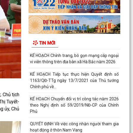
QUYẾT ĐỊNH Về việc công nhận người tham gia
hoạt động ở thôn Nam Vang
Công văn V/v tăng cường bảo vệ, bảo quản an
toàn tài liệu lưu trữ trước diễn biến phức tạp của
TIN MỚI
biến...
KẾ HOẠCH Tăng cường thực thi hiệu quả Công
ước về quyền của người khuyết tật và các
khuyến nghị phù...
QUYẾT ĐỊNH Cho thôi giữ chức danh Chủ tịch
Hội Người cao tuổi xã Hà Bắc nhiệm kỳ 2026 -
2031
 Chủ tịch
hị Tuyết-
QUYẾT ĐỊNH Công nhận chức danh Chủ tịch Hội
ng ủy, Chủ
Người cao tuổi xã Hà Bắc nhiệm kỳ 2026 - 2031
THÔNG BÁO KẾT LUẬN CỦA BAN THƯỜNG VỤ
THÀNH ỦY về phương án, kế hoạch sắp xếp các