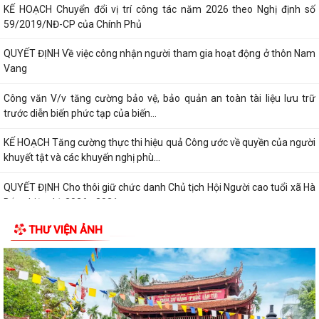
KẾ HOẠCH Chuyển đổi vị trí công tác năm 2026 theo Nghị định số
59/2019/NĐ-CP của Chính Phủ
QUYẾT ĐỊNH Về việc công nhận người tham gia hoạt động ở thôn Nam
Vang
Công văn V/v tăng cường bảo vệ, bảo quản an toàn tài liệu lưu trữ
trước diễn biến phức tạp của biến...
KẾ HOẠCH Tăng cường thực thi hiệu quả Công ước về quyền của người
khuyết tật và các khuyến nghị phù...
QUYẾT ĐỊNH Cho thôi giữ chức danh Chủ tịch Hội Người cao tuổi xã Hà
Bắc nhiệm kỳ 2026 - 2031
THƯ VIỆN ẢNH
QUYẾT ĐỊNH Công nhận chức danh Chủ tịch Hội Người cao tuổi xã Hà
Bắc nhiệm kỳ 2026 - 2031
THÔNG BÁO KẾT LUẬN CỦA BAN THƯỜNG VỤ THÀNH ỦY về phương
án, kế hoạch sắp xếp các cơ sở giáo dục mầm...