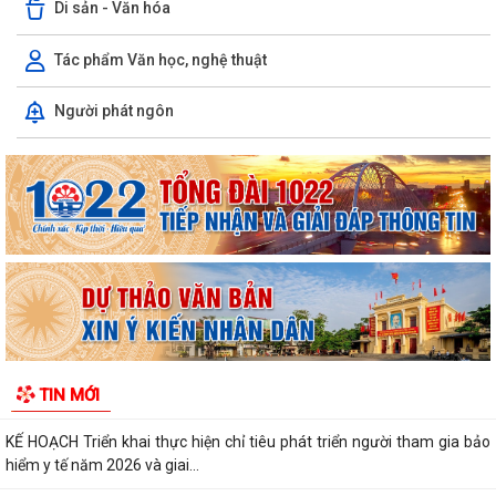
Di sản - Văn hóa
Tác phẩm Văn học, nghệ thuật
Chủ động bảo vệ sản xuất lúa vụ Mùa năm 2026 trước nguy cơ sâu
Người phát ngôn
cuốn lá nhỏ lứa 5 phát sinh gây hại.
Xã Hà Bắc: Tuyên truyền, vận động các hộ gia đình chấp hành kiểm
đếm bắt buộc để giải phóng mặt...
Hội phụ nữ xã Hà Bắc tổ chức trao quà của tổ chức GNI Hàn Quốc cho
hội viên phụ nữ trên địa bàn
Ban chỉ huy quân sự xã Hà Bắc tiếp nhận đơn xung phong tình nguyện
nhập ngũ năm 2027 của 4 công dân
Xã Hà Bắc: Bế mạc lớp bồi dưỡng kiến thức quốc phòng và an ninh đối
TIN MỚI
tượng 4 năm 2026.
KẾ HOẠCH Triển khai thực hiện chỉ tiêu phát triển người tham gia bảo
hiểm y tế năm 2026 và giai...