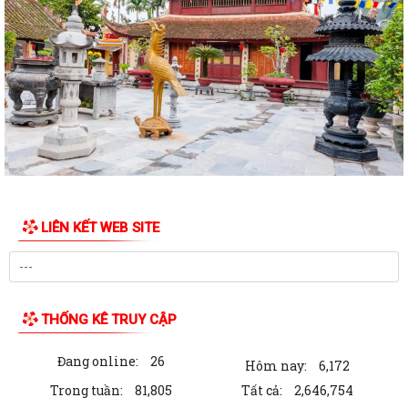
QUYẾT ĐỊNH Công nhận chức danh Chủ tịch Hội Người cao tuổi xã Hà
Bắc nhiệm kỳ 2026 - 2031
THÔNG BÁO KẾT LUẬN CỦA BAN THƯỜNG VỤ THÀNH ỦY về phương
án, kế hoạch sắp xếp các cơ sở giáo dục mầm...
QUYẾT ĐỊNH Về việc công nhận người tham gia hoạt động ở thôn Cổ
Chẩm 1
QUYẾT ĐỊNH Về việc công nhận người tham gia hoạt động ở thôn Cổ
Chẩm 2
LIÊN KẾT WEB SITE
TỜ TRÌNH Về việc bổ nhiệm và xếp lương đối với viên chức trúng tuyển
kỳ xét thăng hạng chức danh...
TỜ TRÌNH V/v xin ý kiến về Báo cáo Tổng kết năm học 2025 - 2026 và
Kế hoạch Tổ chức Hội nghị Tổng...
THỐNG KÊ TRUY CẬP
Công văn về việc triển khai bồi dưỡng thường xuyên trên nền tảng
Đang online:
26
"Bình dân học vụ số"
Hôm nay:
6,172
Trong tuần:
81,805
Tất cả:
2,646,754
Hà Bắc: Hiệu quả từ mô hình hỗ trợ gà giống cho người dân trên địa