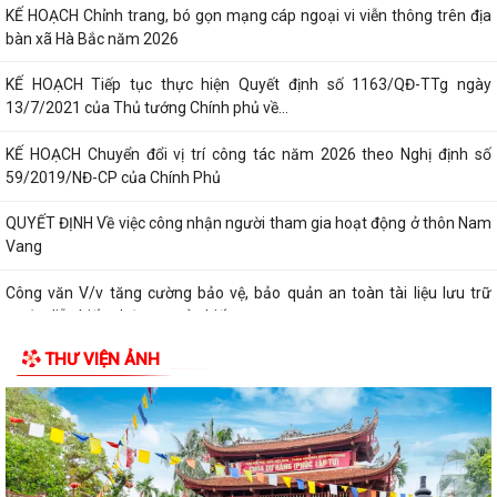
KẾ HOẠCH Chỉnh trang, bó gọn mạng cáp ngoại vi viễn thông trên địa
bàn xã Hà Bắc năm 2026
KẾ HOẠCH Tiếp tục thực hiện Quyết định số 1163/QĐ-TTg ngày
13/7/2021 của Thủ tướng Chính phủ về...
KẾ HOẠCH Chuyển đổi vị trí công tác năm 2026 theo Nghị định số
59/2019/NĐ-CP của Chính Phủ
QUYẾT ĐỊNH Về việc công nhận người tham gia hoạt động ở thôn Nam
Vang
Công văn V/v tăng cường bảo vệ, bảo quản an toàn tài liệu lưu trữ
trước diễn biến phức tạp của biến...
THƯ VIỆN ẢNH
KẾ HOẠCH Tăng cường thực thi hiệu quả Công ước về quyền của người
khuyết tật và các khuyến nghị phù...
QUYẾT ĐỊNH Cho thôi giữ chức danh Chủ tịch Hội Người cao tuổi xã Hà
Bắc nhiệm kỳ 2026 - 2031