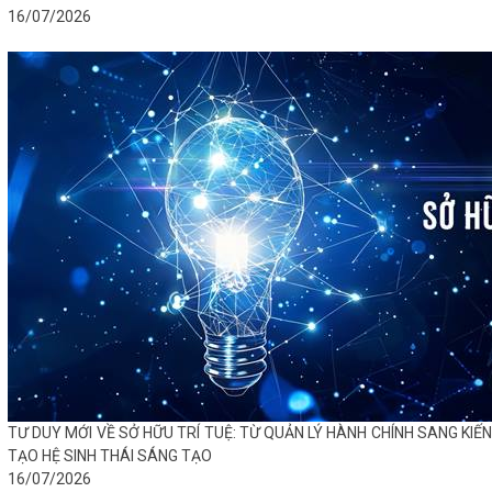
16/07/2026
TƯ DUY MỚI VỀ SỞ HỮU TRÍ TUỆ: TỪ QUẢN LÝ HÀNH CHÍNH SANG KIẾN
TẠO HỆ SINH THÁI SÁNG TẠO
16/07/2026