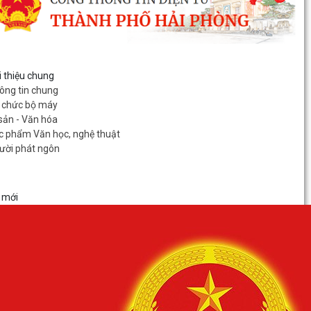
i thiệu chung
ông tin chung
 chức bộ máy
 sản - Văn hóa
c phẩm Văn học, nghệ thuật
ười phát ngôn
 mới