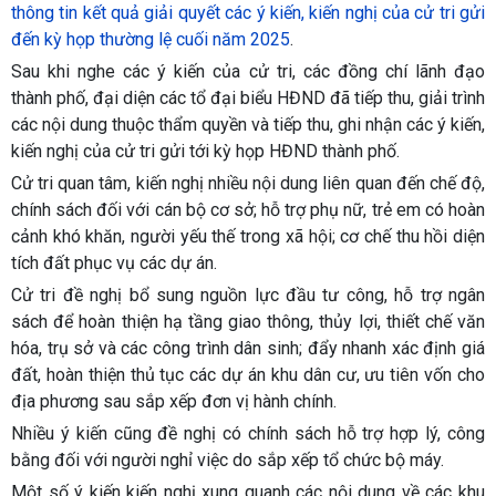
thông tin kết quả giải quyết các ý kiến, kiến nghị của cử tri gửi
đến kỳ họp thường lệ cuối năm 2025
.
Sau khi nghe các ý kiến của cử tri, các đồng chí lãnh đạo
thành phố, đại diện các tổ đại biểu HĐND đã tiếp thu, giải trình
các nội dung thuộc thẩm quyền và tiếp thu, ghi nhận các ý kiến,
kiến nghị của cử tri gửi tới kỳ họp HĐND thành phố.
Cử tri quan tâm, kiến nghị nhiều nội dung liên quan đến chế độ,
chính sách đối với cán bộ cơ sở; hỗ trợ phụ nữ, trẻ em có hoàn
cảnh khó khăn, người yếu thế trong xã hội; cơ chế thu hồi diện
tích đất phục vụ các dự án.
Cử tri đề nghị bổ sung nguồn lực đầu tư công, hỗ trợ ngân
sách để hoàn thiện hạ tầng giao thông, thủy lợi, thiết chế văn
hóa, trụ sở và các công trình dân sinh; đẩy nhanh xác định giá
đất, hoàn thiện thủ tục các dự án khu dân cư, ưu tiên vốn cho
địa phương sau sắp xếp đơn vị hành chính.
Nhiều ý kiến cũng đề nghị có chính sách hỗ trợ hợp lý, công
bằng đối với người nghỉ việc do sắp xếp tổ chức bộ máy.
Một số ý kiến kiến nghị xung quanh các nội dung về các khu