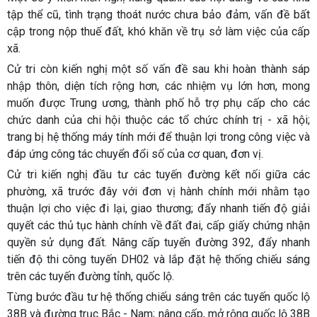
tập thể cũ, tình trạng thoát nước chưa bảo đảm, vấn đề bất
cập trong nộp thuế đất, khó khăn về trụ sở làm việc của cấp
xã.
Cử tri còn kiến nghị một số vấn đề sau khi hoàn thành sáp
nhập thôn, diện tích rộng hơn, các nhiệm vụ lớn hơn, mong
muốn được Trung ương, thành phố hỗ trợ phụ cấp cho các
chức danh của chi hội thuộc các tổ chức chính trị - xã hội;
trang bị hệ thống máy tính mới để thuận lợi trong công việc và
đáp ứng công tác chuyển đổi số của cơ quan, đơn vị.
Cử tri kiến nghị đầu tư các tuyến đường kết nối giữa các
phường, xã trước đây với đơn vị hành chính mới nhằm tạo
thuận lợi cho việc đi lại, giao thương; đẩy nhanh tiến độ giải
quyết các thủ tục hành chính về đất đai, cấp giấy chứng nhận
quyền sử dụng đất. Nâng cấp tuyến đường 392, đẩy nhanh
tiến độ thi công tuyến DH02 và lắp đặt hệ thống chiếu sáng
trên các tuyến đường tỉnh, quốc lộ.
Từng bước đầu tư hệ thống chiếu sáng trên các tuyến quốc lộ
38B và đường trục Bắc - Nam; nâng cấp, mở rộng quốc lộ 38B