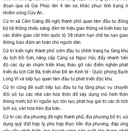
đoạn qua xã Gia Phúc lên 4 làn xe; khắc phục tình trạng ô
nhiễm sông Cửu An...
Cử tri xã Cẩm Giàng đề nghị thành phố quan tâm đầu tư đồng
bộ hệ thống chiếu sáng, đèn tín hiệu giao thông và biển báo tại
các điểm giao cắt trên quốc lộ 38 nhằm hạn chế tai nạn giao
thông, bảo đảm an toàn cho người dân.
Cử tri kiến nghị thành phố sớm đầu tư chỉnh trang hạ tầng khu
du lịch Đồ Sơn, nâng cấp Cảng cá Ngọc Hải, đẩy nhanh tiến
độ các dự án chậm triển khai, tháo gỡ các điểm nghẽn phát
triển du lịch Cát Bà, triển khai Đề án Kinh tế - Quốc phòng Bạch
Long Vĩ và tiếp tục quan tâm đầu tư phát triển đặc khu.
Cử tri cũng đề xuất tiếp tục đầu tư hạ tầng phục vụ chuyển
đổi số tại các nhà văn hóa thôn để xây dựng mô hình thôn
thông minh; bố trí nguồn lực tôn tạo, phát huy giá trị các di tích
lịch sử, văn hóa trên địa bàn...
Cử tri các địa phương đề nghị thành phố, địa phương bố trí, sử
dụng quỹ đất hợp lý, phù hợp thực tiễn địa phương, đáp ứng
yêu cầu phát triển; quy hoạch vùng sản xuất tập trung, phát