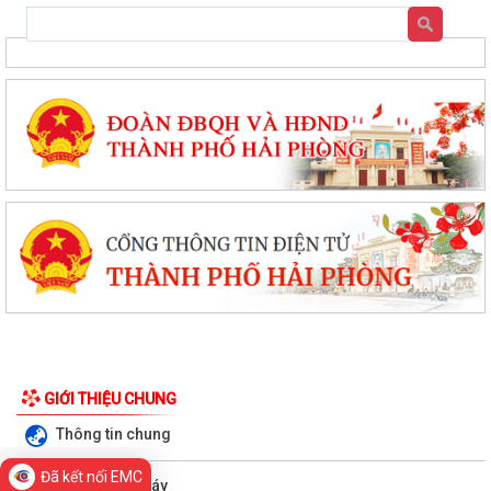
THÔNG BÁO LỊCH CÔNG TÁC CỦA LÃNH ĐẠO UỶ BAN NHÂN DÂN XÃ
TUẦN 32 ( Từ 03/8 – 09/8/2026)
UBND XÃ HÀ BẮC CẢNH BÁO THỦ ĐOẠN LỢI DỤNG CHIẾN DỊCH LÀM
GIÀU, LÀM SẠCH DỮ LIỆU ĐẤT ĐAI ĐỂ LỪA ĐẢO...
Đã kết nối EMC
GIỚI THIỆU CHUNG