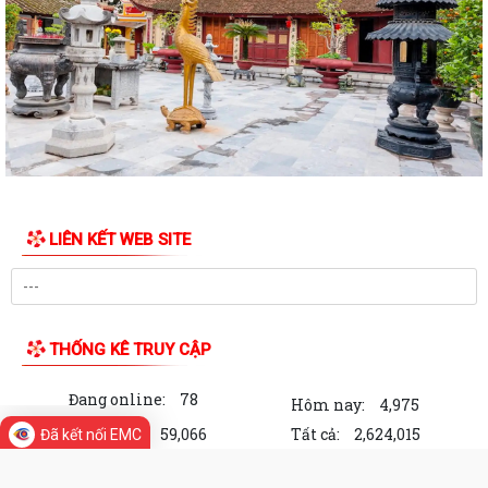
TỜ TRÌNH V/v xin ý kiến về Báo cáo Tổng kết năm học 2025 - 2026 và
Kế hoạch Tổ chức Hội nghị Tổng...
Công văn về việc triển khai bồi dưỡng thường xuyên trên nền tảng
"Bình dân học vụ số"
Hà Bắc: Hiệu quả từ mô hình hỗ trợ gà giống cho người dân trên địa
bàn xã
LIÊN KẾT WEB SITE
QUYẾT ĐỊNH Về việc bổ sung kinh phí để thực hiện Chương trình phòng
chống tệ nạn mại dâm, Chương...
KẾ HOẠCH Triển khai Kế hoạch phối hợp số 113/KHPH-BCĐ, ngày
30/7/2026 của Ban Chỉ đạo 10296/BCA Bộ...
THỐNG KÊ TRUY CẬP
QUYẾT ĐỊNH Về việc công nhận người tham gia hoạt động ở thôn Du
Đang online:
78
Kỳ
Hôm nay:
4,975
Trong tuần:
59,066
Tất cả:
2,624,015
Đã kết nối EMC
QUYẾT ĐỊNH Về việc công nhận người tham gia hoạt động ở thôn Cam
Lộ