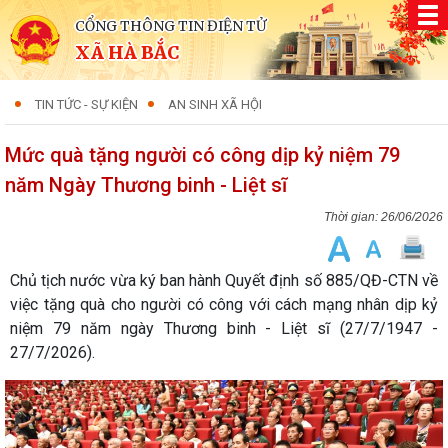
CỔNG THÔNG TIN ĐIỆN TỬ
XÃ HÀ BẮC
TIN TỨC - SỰ KIỆN
AN SINH XÃ HỘI
Mức quà tặng người có công dịp kỷ niệm 79
năm Ngày Thương binh - Liệt sĩ
26/06/2026
Chủ tịch nước vừa ký ban hành Quyết định số 885/QĐ-CTN về
việc tặng quà cho người có công với cách mạng nhân dịp kỷ
niệm 79 năm ngày Thương binh - Liệt sĩ (27/7/1947 -
27/7/2026).