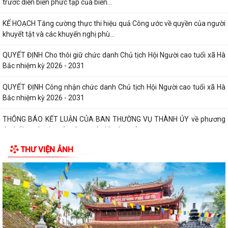
trước diễn biến phức tạp của biến...
KẾ HOẠCH Tăng cường thực thi hiệu quả Công ước về quyền của người
khuyết tật và các khuyến nghị phù...
QUYẾT ĐỊNH Cho thôi giữ chức danh Chủ tịch Hội Người cao tuổi xã Hà
Bắc nhiệm kỳ 2026 - 2031
QUYẾT ĐỊNH Công nhận chức danh Chủ tịch Hội Người cao tuổi xã Hà
Bắc nhiệm kỳ 2026 - 2031
THÔNG BÁO KẾT LUẬN CỦA BAN THƯỜNG VỤ THÀNH ỦY về phương
án, kế hoạch sắp xếp các cơ sở giáo dục mầm...
THƯ VIỆN ẢNH
QUYẾT ĐỊNH Về việc công nhận người tham gia hoạt động ở thôn Cổ
Chẩm 1
QUYẾT ĐỊNH Về việc công nhận người tham gia hoạt động ở thôn Cổ
Chẩm 2
TỜ TRÌNH Về việc bổ nhiệm và xếp lương đối với viên chức trúng tuyển
kỳ xét thăng hạng chức danh...