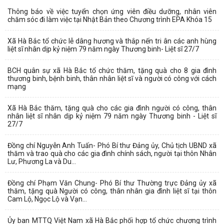
Thông báo về việc tuyển chọn ứng viên điều dưỡng, nhân viên
chăm sóc đi làm việc tại Nhật Bản theo Chương trình EPA Khóa 15
Xã Hà Bắc tổ chức lễ dâng hương và thắp nến tri ân các anh hùng
liệt sĩ nhân dịp kỷ niệm 79 năm ngày Thương binh- Liệt sĩ 27/7
BCH quân sự xã Hà Bắc tổ chức thăm, tặng quà cho 8 gia đình
thương binh, bệnh binh, thân nhân liệt sĩ và người có công với cách
mạng
Xã Hà Bắc thăm, tặng quà cho các gia đình người có công, thân
nhân liệt sĩ nhân dịp kỷ niệm 79 năm ngày Thương binh - Liệt sĩ
27/7
Đồng chí Nguyễn Anh Tuấn- Phó Bí thư Đảng ủy, Chủ tịch UBND xã
thăm và trao quà cho các gia đình chính sách, người tại thôn Nhân
Lư, Phương La và Du...
Đồng chí Phạm Văn Chung- Phó Bí thư Thường trực Đảng ủy xã
thăm, tặng quà Người có công, thân nhân gia đình liệt sĩ tại thôn
Cam Lộ, Ngọc Lộ và Vạn...
Ủy ban MTTQ Việt Nam xã Hà Bắc phối hợp tổ chức chương trình