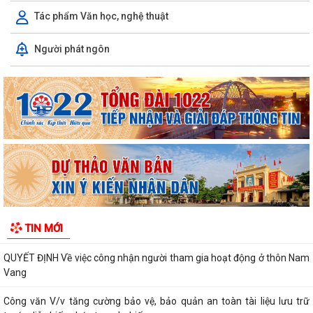
Tác phẩm Văn học, nghệ thuật
Xã Hà Bắc: Bế mạc lớp bồi dưỡng kiến thức quốc phòng và an ninh đối
Người phát ngôn
tượng 4 năm 2026.
KẾ HOẠCH Triển khai thực hiện chỉ tiêu phát triển người tham gia bảo
hiểm y tế năm 2026 và giai...
KẾ HOẠCH Chỉnh trang, bó gọn mạng cáp ngoại vi viễn thông trên địa
bàn xã Hà Bắc năm 2026
KẾ HOẠCH Tiếp tục thực hiện Quyết định số 1163/QĐ-TTg ngày
13/7/2021 của Thủ tướng Chính phủ về...
KẾ HOẠCH Chuyển đổi vị trí công tác năm 2026 theo Nghị định số
TIN MỚI
59/2019/NĐ-CP của Chính Phủ
QUYẾT ĐỊNH Về việc công nhận người tham gia hoạt động ở thôn Nam
Vang
Công văn V/v tăng cường bảo vệ, bảo quản an toàn tài liệu lưu trữ