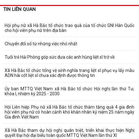
TIN LIÊN QUAN
Xã Hà Bắc: Tuyên truyền, vận động các hộ gia đình chấp hành kiểm
Hội phụ nữ xã Hà Bắc tổ chức trao quà của tổ chức GNI Hàn Quốc
đếm bắt buộc để giải phóng mặt...
cho hội viên phụ nữ trên địa bàn
Hội phụ nữ xã Hà Bắc tổ chức trao quà của tổ chức GNI Hàn Quốc cho
Chuyển đổi số từ những việc nhỏ nhất
hội viên phụ nữ trên địa bàn
Tuổi trẻ Hải Phòng góp sức đưa các anh hùng liệt sĩ trở về
Ban chỉ huy quân sự xã Hà Bắc tiếp nhận đơn xung phong tình nguyện
nhập ngũ năm 2027 của 4 công dân
Xã Hà Bắc tổ chức tổng vệ sinh nghĩa trang liệt sĩ phục vụ lấy mẫu
ADN hài cốt liệt sĩ chưa xác định được thông tin
Xã Hà Bắc: Bế mạc lớp bồi dưỡng kiến thức quốc phòng và an ninh đối
tượng 4 năm 2026.
Ủy ban MTTQ Việt Nam xã Hà Bắc tổ chức Hội nghị lần thứ Tư,
khóa I, nhiệm kỳ 2025 - 2030
KẾ HOẠCH Triển khai thực hiện chỉ tiêu phát triển người tham gia bảo
hiểm y tế năm 2026 và giai...
Hội Liên hiệp Phụ nữ xã Hà Bắc tổ chức thăm tặng quà 4 gia đình
hội viên phụ nữ có hoàn cảnh khó khăn nhân kỷ niệm 25 năm ngày
KẾ HOẠCH Chỉnh trang, bó gọn mạng cáp ngoại vi viễn thông trên địa
Gia đình Việt Nam
bàn xã Hà Bắc năm 2026
Xã Hà Bắc tham dự hội nghị quán triệt, triển khai thực hiện Nghị
quyết Đại hội đại biểu toàn quốc MTTQ Việt Nam lần thứ XI
KẾ HOẠCH Tiếp tục thực hiện Quyết định số 1163/QĐ-TTg ngày