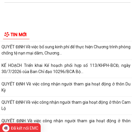
KẾ HOẠCH Triển khai Kế hoạch phối hợp số 113/KHPH-BCĐ, ngày
30/7/2026 của Ban Chỉ đạo 10296/BCA Bộ...
QUYẾT ĐỊNH Về việc công nhận người tham gia hoạt động ở thôn Du
Kỳ
QUYẾT ĐỊNH Về việc công nhận người tham gia hoạt động ở thôn Cam
Lộ
QUYẾT ĐỊNH Về việc công nhận người tham gia hoạt động ở thôn
TIN MỚI
Phương La
QUYẾT ĐỊNH Về việc công nhận người tham gia hoạt động ở thôn Đồng
Hải
QUYẾT ĐỊNH Về việc công nhận người tham gia hoạt động ở thôn Nhân
Lư
Công an xã Hà Bắc khuyến cáo các vị trí xe ô tô không được dừng, đỗ
xe theo quy định mới.
Đã kết nối EMC