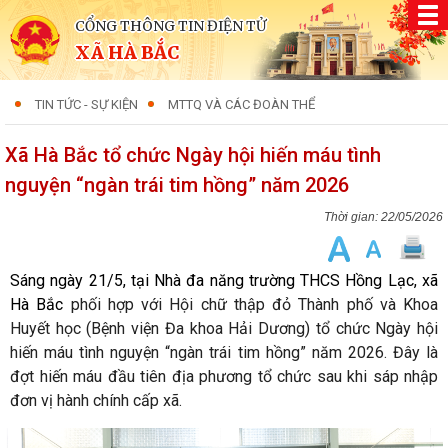
CỔNG THÔNG TIN ĐIỆN TỬ
XÃ HÀ BẮC
TIN TỨC - SỰ KIỆN
MTTQ VÀ CÁC ĐOÀN THỂ
Xã Hà Bắc tổ chức Ngày hội hiến máu tình
nguyện “ngàn trái tim hồng” năm 2026
22/05/2026
Sáng ngày 21/5, tại Nhà đa năng trường THCS Hồng Lạc, xã
Hà Bắc
phối hợp với Hội chữ thập đỏ Thành phố và Khoa
Huyết học (Bệnh viện Đa khoa Hải Dương) tổ chức Ngày hội
hiến máu tình nguyện “ngàn trái tim hồng” năm 2026. Đây là
đợt hiến máu đầu tiên địa phương tổ chức sau khi sáp nhập
đơn vị hành chính cấp xã.